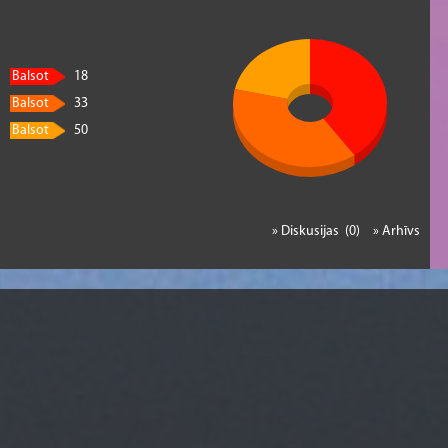
Balsot
18
Balsot
33
Balsot
50
» Diskusijas (0)
» Arhīvs