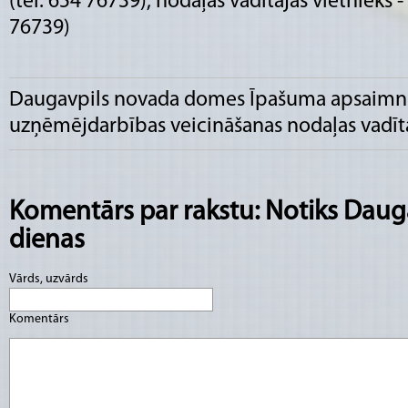
(tel. 654 76739), nodaļas vadītājas vietnieks -
76739)
Daugavpils novada domes Īpašuma apsaimn
uzņēmējdarbības veicināšanas nodaļas vadītā
Komentārs par rakstu: Notiks Daug
dienas
Vārds, uzvārds
Komentārs