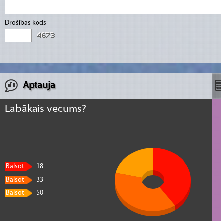
Drošības kods
Aptauja
Labākais vecums?
Balsot
18
Balsot
33
Balsot
50