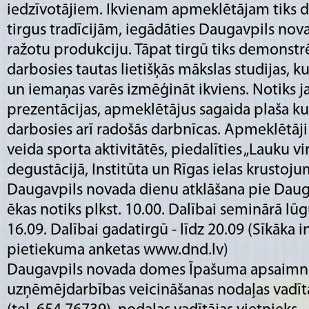
iedzīvotājiem. Ikvienam apmeklētājam tiks do
tirgus tradīcijām, iegādāties Daugavpils nov
ražotu produkciju. Tāpat tirgū tiks demonstr
darbosies tautas lietišķās mākslas studijas, k
un iemaņas varēs izmēģināt ikviens. Notiks j
prezentācijas, apmeklētājus sagaida plaša k
darbosies arī radošās darbnīcas. Apmeklētāji 
veida sporta aktivitātēs, piedalīties „Lauku v
degustācijā, Institūta un Rīgas ielas krustoju
Daugavpils novada dienu atklāšana pie Dau
ēkas notiks plkst. 10.00. Dalībai seminārā lūg
16.09. Dalībai gadatirgū - līdz 20.09 (Sīkāka 
pietiekuma anketas www.dnd.lv)
Daugavpils novada domes Īpašuma apsaimn
uzņēmējdarbības veicināšanas nodaļas vadītā