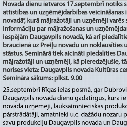
Novada dienu ietvaros 17.septembrī notiks 
attīstības un uzņēmējdarbības veicināšanas 
novadā”, kurā mājražotāji un uzņēmēji varēs
informāciju par mājražošanas un uzņēmējdar
iespējām Daugavpils novadā, kā arī piedalīt
braucienā uz Preiļu novadu un noklausīties
stāstus. Seminārā tiek aicināti piedalīties D
mājražotāji un uzņēmēji, kā pieredzējušie, tā
norises vieta: Daugavpils novada Kultūras cen
Semināra sākums: plkst. 9.00
25.septembrī Rīgas ielas posmā, gar Dubrovi
Daugavpils novada dienu gadatirgus, kura ie
novada uzņēmēji, lauksaimnieciskās produkci
pārstrādātāji, amatnieki u.c. dažādu nozaru p
savu produkciju Daugavpils novada un Dauga