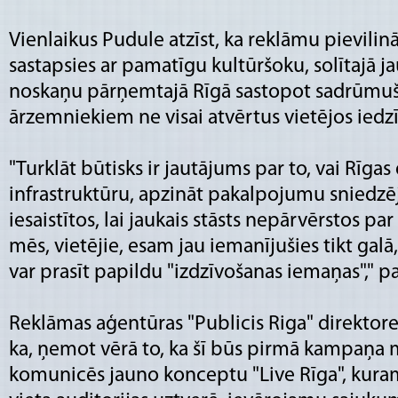
Vienlaikus Pudule atzīst, ka reklāmu pievilinā
sastapsies ar pamatīgu kultūršoku, solītajā 
noskaņu pārņemtajā Rīgā sastopot sadrūmuš
ārzemniekiem ne visai atvērtus vietējos iedzī
"Turklāt būtisks ir jautājums par to, vai Rīg
infrastruktūru, apzināt pakalpojumu sniedzēj
iesaistītos, lai jaukais stāsts nepārvērstos par
mēs, vietējie, esam jau iemanījušies tikt gal
var prasīt papildu "izdzīvošanas iemaņas"," p
Reklāmas aģentūras "Publicis Riga" direktore
ka, ņemot vērā to, ka šī būs pirmā kampaņa 
komunicēs jauno konceptu "Live Rīga", kuram 