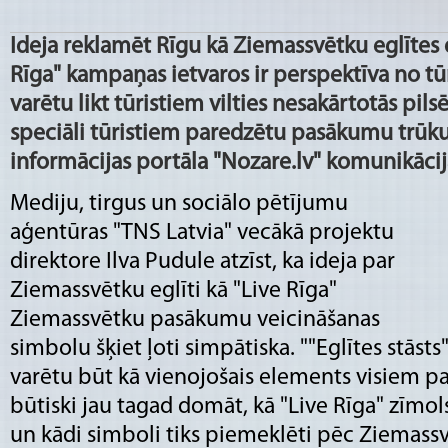
Ideja reklamēt Rīgu kā Ziemassvētku eglītes 
Rīga" kampaņas ietvaros ir perspektīva no t
varētu likt tūristiem vilties nesakārtotās pils
speciāli tūristiem paredzētu pasākumu trūku
informācijas portāla "Nozare.lv" komunikācij
Mediju, tirgus un sociālo pētījumu
aģentūras "TNS Latvia" vecākā projektu
direktore Ilva Pudule atzīst, ka ideja par
Ziemassvētku eglīti kā "Live Rīga"
Ziemassvētku pasākumu veicināšanas
simbolu šķiet ļoti simpātiska. ""Eglītes stāsts
varētu būt kā vienojošais elements visiem 
būtiski jau tagad domāt, kā "Live Rīga" zīmo
un kādi simboli tiks piemeklēti pēc Ziemass