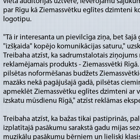
vieta auditorijas uztverē, ievērojamu sajuku
par Rīgu kā Ziemassvētku eglītes dzimteni ko
logotipu.
"Tā ir interesanta un pievilcīga ziņa, bet šajā
"izšķaida" kopējo komunikācijas saturu," uzsk
Treibaha atzīst, ka sadrumstalotais ziņojums n
reklamējamais produkts - Ziemassvētki Rīgā.
pilsētas noformēšanas budžets Ziemassvētkie
mazāks nekā pagājušajā gadā, pilsētas ciemi
apmeklēt Ziemassvētku eglītes dzimteni ar v
izskatu mūsdienu Rīgā," atzīst reklāmas eksp
Treibaha atzīst, ka bažas tikai pastiprinās, p
izplatītajā pasākumu sarakstā gadu mijas sez
muzikālu pasākumu bērniem un lieliski klasi