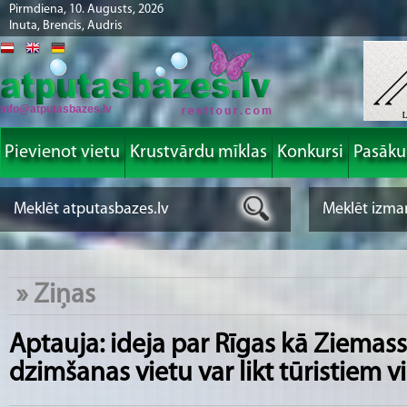
Pirmdiena, 10. Augusts, 2026
Inuta, Brencis, Audris
info@atputasbazes.lv
Pievienot vietu
Krustvārdu mīklas
Konkursi
Pasāk
»
Ziņas
Aptauja: ideja par Rīgas kā Ziemass
dzimšanas vietu var likt tūristiem vi