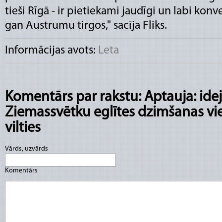
tieši Rīgā - ir pietiekami jaudīgi un labi ko
gan Austrumu tirgos," sacīja Fliks.
Informācijas avots:
Leta
Komentārs par rakstu: Aptauja: idej
Ziemassvētku eglītes dzimšanas viet
vilties
Vārds, uzvārds
Komentārs