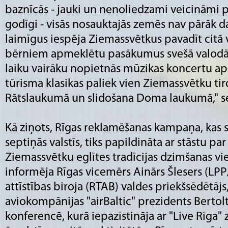
baznīcās - jauki un nenoliedzami veicināmi 
godīgi - visās nosauktajās zemēs nav pārāk da
laimīgus iespēja Ziemassvētkus pavadīt citā va
bērniem apmeklētu pasākumus svešā valodā vai
laiku vairāku nopietnās mūzikas koncertu a
tūrisma klasikas paliek vien Ziemassvētku tir
Rātslaukumā un slidošana Doma laukumā," se
Kā ziņots, Rīgas reklamēšanas kampaņa, kas 
septiņās valstīs, tiks papildināta ar stāstu pa
Ziemassvētku eglītes tradīcijas dzimšanas v
informēja Rīgas vicemērs Ainārs Šlesers (LPP
attīstības biroja (RTAB) valdes priekšsēdētājs
aviokompānijas "airBaltic" prezidents Bertolt
konferencē, kurā iepazīstināja ar "Live Rīga