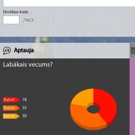
Drošības kods
Aptauja
Labākais vecums?
Balsot
18
Balsot
33
Balsot
50