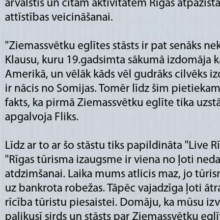
ārvalstīs un citām aktivitātēm Rīgas atpazīs
attīstības veicināšanai.
"Ziemassvētku eglītes stāsts ir pat senāks nek
Klausu, kuru 19.gadsimta sākumā izdomāja 
Amerikā, un vēlāk kāds vēl gudrāks cilvēks i
ir nācis no Somijas. Tomēr līdz šim pietiekam
fakts, ka pirmā Ziemassvētku eglīte tika uzst
apgalvoja Fliks.
Līdz ar to ar šo stāstu tiks papildināta "Live
"Rīgas tūrisma izaugsme ir viena no ļoti ne
atdzimšanai. Laika mums atlicis maz, jo tūris
uz bankrota robežas. Tāpēc vajadzīga ļoti ātr
rīcība tūristu piesaistei. Domāju, ka mūsu izv
palikusī sirds un stāsts par Ziemassvētku egl