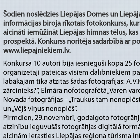
Šodien noslēdzies Liepājas Domes un Liepāj
informācijas biroja rīkotais fotokonkurss, kura
aicināti iemūžināt Liepājas himnas tēlus, kas
prospektā. Konkurss noritēja sadarbībā ar po
www.liepajniekiem.lv.
Konkursā 10 autori bija iesnieguši kopā 25 fo
organizētāji pateicas visiem dalībniekiem pa
labākajām tika atzītas šādas fotogrāfijas: A.V.K
zārcinieks?”, Elmāra nofotografētā „Varen varo
Novada fotogrāfijas – „Traukus tam nenoplēst”,
un „Vējš viņus nenoplēš”.
Pirmdien, 29.novembrī, godalgoto fotogrāfij
atzinību ieguvušās fotogrāfijas digitālā form
aicinām ierasties Liepājas reģiona tūrisma in