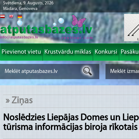
Svētdiena, 9. Augusts, 2026
Madara, Genoveva
info@atputasbazes.lv
Pievienot vietu
Krustvārdu mīklas
Konkursi
Pasāk
»
Ziņas
Noslēdzies Liepājas Domes un Liep
tūrisma informācijas biroja rīkotai