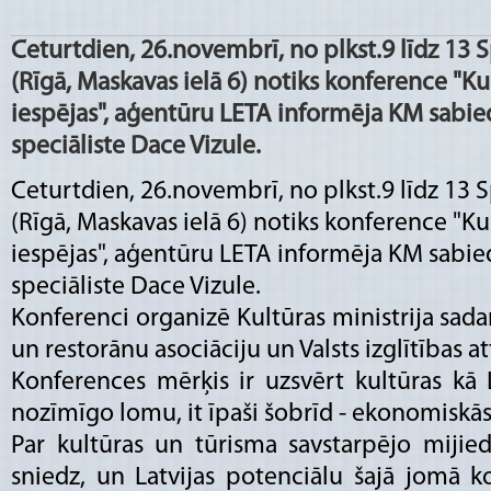
Ceturtdien, 26.novembrī, no plkst.9 līdz 13 
(Rīgā, Maskavas ielā 6) notiks konference "Ku
iespējas", aģentūru LETA informēja KM sabied
speciāliste Dace Vizule.
Ceturtdien, 26.novembrī, no plkst.9 līdz 13 
(Rīgā, Maskavas ielā 6) notiks konference "Ku
iespējas", aģentūru LETA informēja KM sabied
speciāliste Dace Vizule.
Konferenci organizē Kultūras ministrija sadar
un restorānu asociāciju un Valsts izglītības a
Konferences mērķis ir uzsvērt kultūras kā 
nozīmīgo lomu, it īpaši šobrīd - ekonomiskās 
Par kultūras un tūrisma savstarpējo mijie
sniedz, un Latvijas potenciālu šajā jomā 