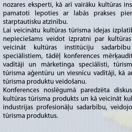
nozares eksperti, kā arī vairāku kultūras inst
pamatoti lepoties ar labās prakses pi
starptautisku atzinību.
Lai veicinātu kultūras tūrisma idejas izplatī
nepieciešams veidot izpratni par kultūras
veicināt kultūras institūciju sadarbī
speciālistiem, tādēļ konferences mērķaudito
vadītāji un mārketinga speciālisti, tūris
tūrisma aģentūru un viesnīcu vadītāji, kā ar
tūrisma produktu veidošanu.
Konferences noslēgumā paredzēta diskusi
kultūras tūrisma produkts un kā veicināt ku
industrijas profesionāļu sadarbību, veido
tūrisma produktus.