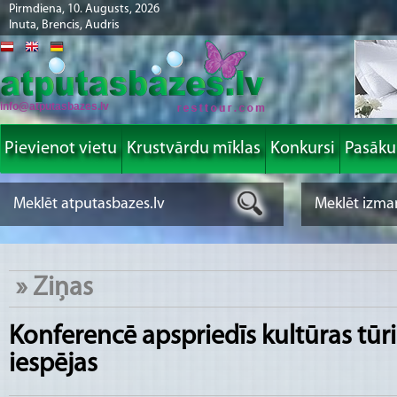
Pirmdiena, 10. Augusts, 2026
Inuta, Brencis, Audris
info@atputasbazes.lv
Pievienot vietu
Krustvārdu mīklas
Konkursi
Pasāk
»
Ziņas
Konferencē apspriedīs kultūras tūri
iespējas