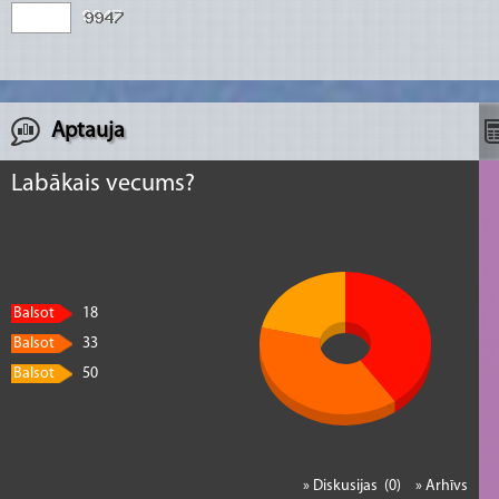
Aptauja
Labākais vecums?
Balsot
18
Balsot
33
Balsot
50
» Diskusijas (0)
» Arhīvs