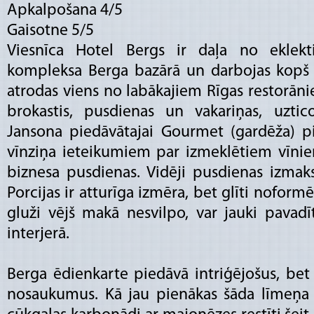
Apkalpošana 4/5
Gaisotne 5/5
Viesnīca Hotel Bergs ir daļa no eklekt
kompleksa Berga bazārā un darbojas kopš 2
atrodas viens no labākajiem Rīgas restorāni
brokastis, pusdienas un vakariņas, uztic
Jansona piedāvātajai Gourmet (gardēža) p
vīnziņa ieteikumiem par izmeklētiem vīnie
biznesa pusdienas. Vidēji pusdienas izmak
Porcijas ir atturīga izmēra, bet glīti noformēt
gluži vējš makā nesvilpo, var jauki pavadīt
interjerā.
Berga ēdienkarte piedāvā intriģējošus, be
nosaukumus. Kā jau pienākas šāda līmeņa