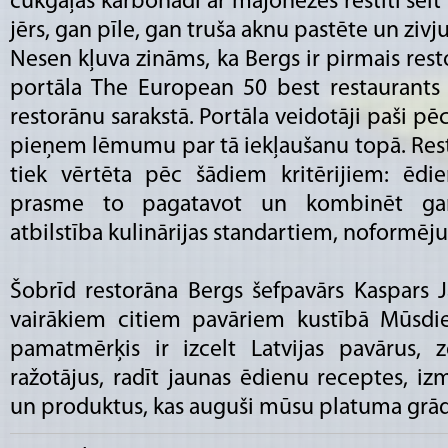
cūkgaļas karbonādi ar majonēzes restīti šeit 
jērs, gan pīle, gan truša aknu pastēte un ziv
Nesen kļuva zināms, ka Bergs ir pirmais resto
portāla The European 50 best restaurants
restorānu sarakstā. Portāla veidotāji paši 
pieņem lēmumu par tā iekļaušanu topā. Rest
tiek vērtēta pēc šādiem kritērijiem: ēdie
prasme to pagatavot un kombinēt garš
atbilstība kulinārijas standartiem, noformēj
Šobrīd restorāna Bergs šefpavārs Kaspars J
vairākiem citiem pavāriem kustībā Mūsdien
pamatmērķis ir izcelt Latvijas pavārus,
ražotājus, radīt jaunas ēdienu receptes, iz
un produktus, kas auguši mūsu platuma grād