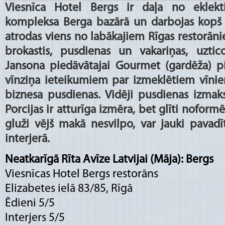
Viesnīca Hotel Bergs ir daļa no eklekt
kompleksa Berga bazārā un darbojas kopš 2
atrodas viens no labākajiem Rīgas restorāni
brokastis, pusdienas un vakariņas, uztic
Jansona piedāvātajai Gourmet (gardēža) p
vīnziņa ieteikumiem par izmeklētiem vīnie
biznesa pusdienas. Vidēji pusdienas izmak
Porcijas ir atturīga izmēra, bet glīti noformēt
gluži vējš makā nesvilpo, var jauki pavadīt
interjerā.
Neatkarīgā Rīta Avīze Latvijai (Māja): Bergs
Viesnīcas Hotel Bergs restorāns
Elizabetes ielā 83/85, Rīgā
Ēdieni 5/5
Interjers 5/5