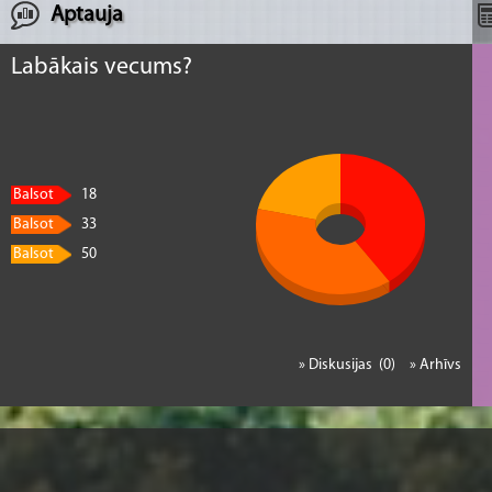
Aptauja
Labākais vecums?
Balsot
18
Balsot
33
Balsot
50
» Diskusijas (0)
» Arhīvs