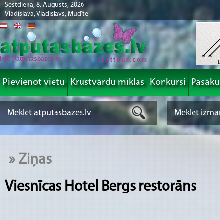
Sestdiena, 8. Augusts, 2026
Vladislava, Vladislavs, Mudīte
info@atputasbazes.lv
Pievienot vietu
Krustvārdu mīklas
Konkursi
Pasāk
»
Ziņas
Viesnīcas Hotel Bergs restorāns