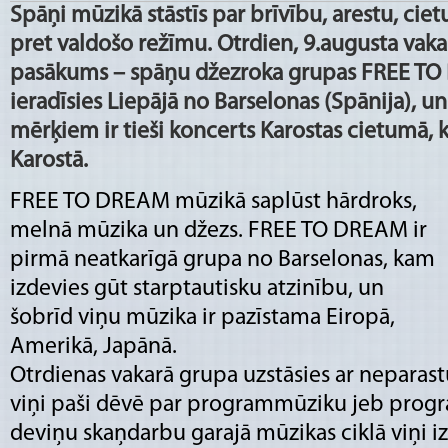
Spāņi mūzikā stāstīs par brīvību, arestu, ci
pret valdošo režīmu. Otrdien, 9.augusta vakar
pasākums – spāņu džezroka grupas FREE TO
ieradīsies Liepājā no Barselonas (Spānija), u
mērķiem ir tieši koncerts Karostas cietumā, k
Karostā.
FREE TO DREAM mūzikā saplūst hārdroks,
melnā mūzika un džezs. FREE TO DREAM ir
pirmā neatkarīgā grupa no Barselonas, kam
izdevies gūt starptautisku atzinību, un
šobrīd viņu mūzika ir pazīstama Eiropā,
Amerikā, Japānā.
Otrdienas vakarā grupa uzstāsies ar neparast
viņi paši dēvē par programmūziku jeb prog
deviņu skaņdarbu garajā mūzikas ciklā viņi iz