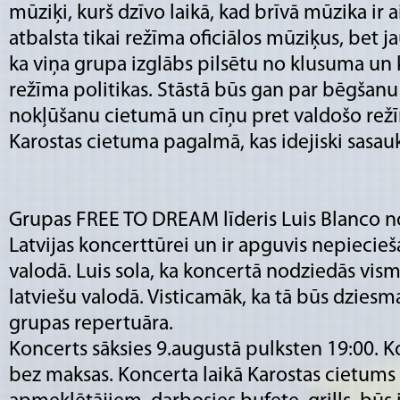
mūziķi, kurš dzīvo laikā, kad brīvā mūzika ir a
atbalsta tikai režīma oficiālos mūziķus, bet 
ka viņa grupa izglābs pilsētu no klusuma un
režīma politikas. Stāstā būs gan par bēgšanu
nokļūšanu cietumā un cīņu pret valdošo rež
Karostas cietuma pagalmā, kas idejiski sasauk
Grupas FREE TO DREAM līderis Luis Blanco no
Latvijas koncerttūrei un ir apguvis nepiecieš
valodā. Luis sola, ka koncertā nodziedās vi
latviešu valodā. Visticamāk, ka tā būs dziesm
grupas repertuāra.
Koncerts sāksies 9.augustā pulksten 19:00. 
bez maksas. Koncerta laikā Karostas cietums 