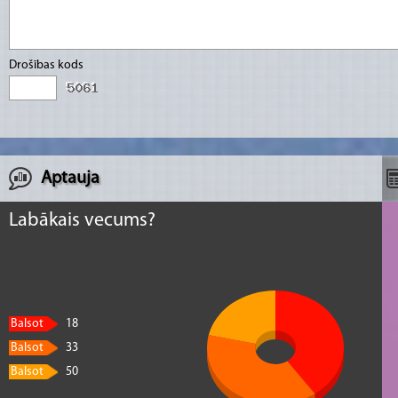
Drošības kods
Aptauja
Labākais vecums?
Balsot
18
Balsot
33
Balsot
50