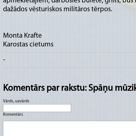
apmeklētājiem, darbosies bufete, grills, būs 
dažādos vēsturiskos militāros tērpos.
Monta Krafte
Karostas cietums
-
Komentārs par rakstu: Spāņu mūzik
Vārds, uzvārds
Komentārs