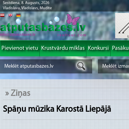
Sestdiena, 8. Augusts, 2026
Vladislava, Vladislavs, Mudīte
info@atputasbazes.lv
Pievienot vietu
Krustvārdu mīklas
Konkursi
Pasāk
»
Ziņas
Spāņu mūzika Karostā Liepājā