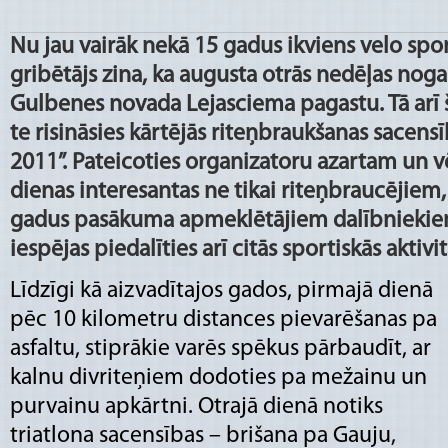
Nu jau vairāk nekā 15 gadus ikviens velo spor
gribētājs zina, ka augusta otrās nedēļas noga
Gulbenes novada Lejasciema pagastu. Tā arī 
te risināsies kārtējās riteņbraukšanas sacens
2011”. Pateicoties organizatoru azartam un vē
dienas interesantas ne tikai riteņbraucējiem, 
gadus pasākuma apmeklētājiem dalībniekiem
iespējas piedalīties arī citās sportiskās aktivit
Līdzīgi kā aizvadītajos gados, pirmajā dienā
pēc 10 kilometru distances pievarēšanas pa
asfaltu, stiprākie varēs spēkus pārbaudīt, ar
kalnu divriteņiem dodoties pa mežainu un
purvainu apkārtni. Otrajā dienā notiks
triatlona sacensības – brišana pa Gauju,