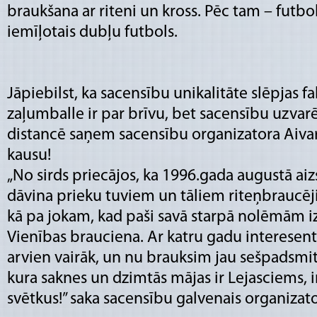
braukšana ar riteni un kross. Pēc tam – futbo
iemīļotais dubļu futbols.
Jāpiebilst, ka sacensību unikalitāte slēpjas fa
zaļumballe ir par brīvu, bet sacensību uzvar
distancē saņem sacensību organizatora Aivar
kausu!
„No sirds priecājos, ka 1996.gada augustā aiz
dāvina prieku tuviem un tāliem riteņbraucējie
kā pa jokam, kad paši savā starpā nolēmām 
Vienības brauciena. Ar katru gadu interesent
arvien vairāk, un nu brauksim jau sešpadsmit
kura saknes un dzimtās mājas ir Lejasciems, i
svētkus!” saka sacensību galvenais organizato