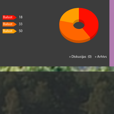
Balsot
18
Balsot
33
Balsot
50
» Diskusijas (0)
» Arhīvs