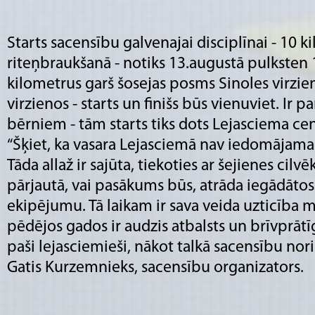
Starts sacensību galvenajai disciplīnai - 10 k
riteņbraukšanā - notiks 13.augustā pulksten 1
kilometrus garš šosejas posms Sinoles virzien
virzienos - starts un finišs būs vienuviet. Ir 
bērniem - tām starts tiks dots Lejasciema ce
“Šķiet, ka vasara Lejasciemā nav iedomājam
Tāda allaž ir sajūta, tiekoties ar šejienes cil
pārjautā, vai pasākums būs, atrāda iegādātos
ekipējumu. Tā laikam ir sava veida uzticība 
pēdējos gados ir audzis atbalsts un brīvprātī
paši lejasciemieši, nākot talkā sacensību nori
Gatis Kurzemnieks, sacensību organizators.