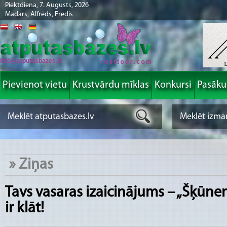
Piektdiena, 7. Augusts, 2026
Madars, Alfrēds, Fredis
info@atputasbazes.lv
Pievienot vietu
Krustvārdu mīklas
Konkursi
Pasāk
»
Ziņas
Tavs vasaras izaicinājums – „Šķūne
ir klāt!