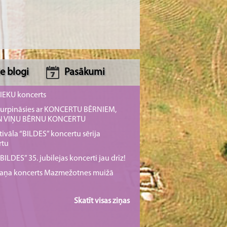
e blogi
Pasākumi
NIEKU koncerts
s turpināsies ar KONCERTU BĒRNIEM,
UN VIŅU BĒRNU KONCERTU
tivāla “BILDES” koncertu sērija
rtu
ILDES” 35. jubilejas koncerti jau drīz!
rmaņa koncerts Mazmežotnes muižā
Skatīt visas ziņas