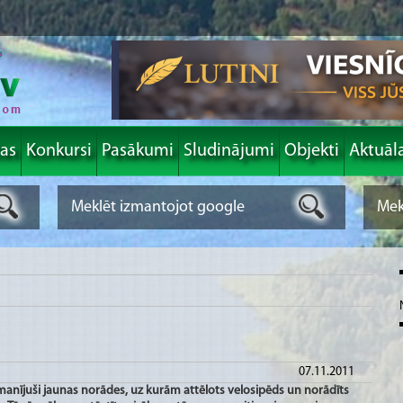
las
Konkursi
Pasākumi
Sludinājumi
Objekti
Aktuāl
07.11.2011
amanījuši jaunas norādes, uz kurām attēlots velosipēds un norādīts