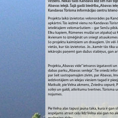
virziens. Nekas tāds Kandavā līdz šim nav bij
Abavas ielejā. Šajā gadā biedrība „Abavas ie
Kandavas Tūrisma informācijas centru īsteno 
Projekta laikā izvietotas velonorādes pa Kan
apkārtni. Tās iezīmē vienu no Kandavas Tūris
ieteiktajiem velomaršutiem – gar Senču pilskaln
Elku kapiem, Rūmenes muižai un atpakaļ uz 
ikvienam to izmēģināt un sniegt atsauksmes.
šo projektu kaimiņiem un draugiem. Un vēl- 
vietās, kur tās izvietotas. Jo...kamēr tās tika
iekārojās paņemt gan dažus stabiņus, gan arī
Projekta „Abavas vide” ietvaros izgatavoti un i
dabas parku „Abavas senleja”. Tie sniedz inf
par šeit sastopamajām zivīm, par Abavas, I
iedzīvotājiem un ielejas viesiem tagad ir pie
Matkulē, pie Velna akmens, Zviedru cepurē, Pl
soliņi un galdi, atkritumu tvertnes. Tūrisma u
nojumes.
Pie Velna alas tapusi jauna taka, kura ir gan 
iespējams atrast ceļu līdz Velna alai gan no