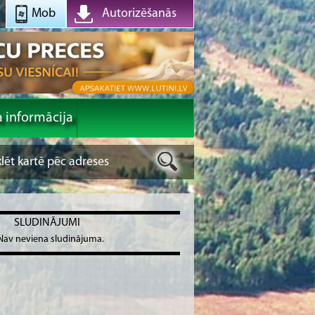
Mob
Autorizēšanās
a informācija
SLUDINĀJUMI
Nav neviena sludinājuma.