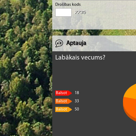
Drošības kods
Aptauja
Labākais vecums?
Balsot
18
Balsot
33
Balsot
50