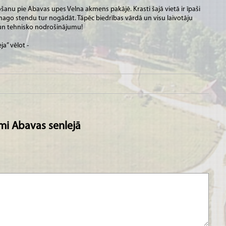
tošanu pie Abavas upes Velna akmens pakājē. Krasti šajā vietā ir īpaši
smago stendu tur nogādāt. Tāpēc biedrības vārdā un visu laivotāju
un tehnisko nodrošinājumu!
a” vēlot -
mi Abavas senlejā