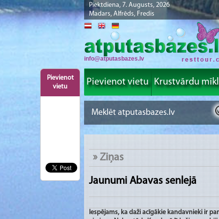
Piektdiena, 7. Augusts, 2026
Madars, Alfrēds, Fredis
info@atputasbazes.lv
Pievienot
Pievienot vietu
Krustvārdu mīk
vietu
»
Ziņas
Jaunumi Abavas senlejā
Iespējams, ka daži acīgākie kandavnieki ir p