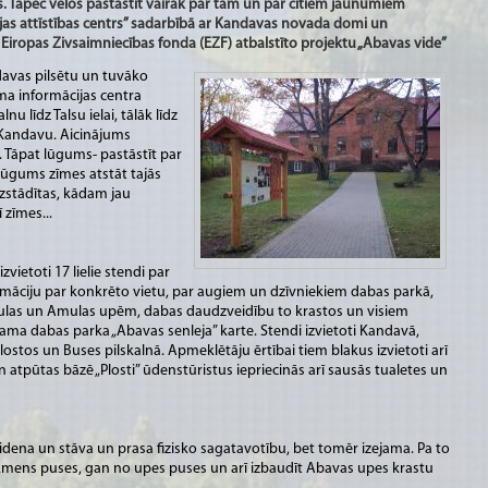
is. Tāpēc vēlos pastāstīt vairāk par tām un par citiem jaunumiem
lejas attīstības centrs” sadarbībā ar Kandavas novada domi un
Eiropas Zivsaimniecības fonda (EZF) atbalstīto projektu „Abavas vide”
davas pilsētu un tuvāko
ma informācijas centra
u līdz Talsu ielai, tālāk līdz
Kandavu. Aicinājums
 Tāpat lūgums- pastāstīt par
lūgums zīmes atstāt tajās
 uzstādītas, kādam jau
 zīmes...
zvietoti 17 lielie stendi par
ormāciju par konkrēto vietu, par augiem un dzīvniekiem dabas parkā,
mulas un Amulas upēm, dabas daudzveidību to krastos un visiem
ejama dabas parka „Abavas senleja” karte. Stendi izvietoti Kandavā,
ostos un Buses pilskalnā. Apmeklētāju ērtībai tiem blakus izvietoti arī
n atpūtas bāzē „Plosti” ūdenstūristus iepriecinās arī sausās tualetes un
slidena un stāva un prasa fizisko sagatavotību, bet tomēr izejama. Pa to
 akmens puses, gan no upes puses un arī izbaudīt Abavas upes krastu