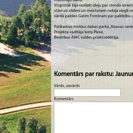
mežonīgo dabu.
Visgrūtāk bija realizēt ideju par stenda izvie
stāvi un slideni un meistariem nebija viegli 
vārdā paldies Gatim Fominam par palīdzību 
Patīkamus mirkļus dabas parkā „Abavas senlej
Projekta vadītāja Iveta Piese,
Biedrības AIAC valdes priekšsēdētāja.
-
Komentārs par rakstu: Jaunu
Vārds, uzvārds
Komentārs