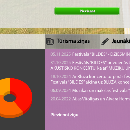
Pievienot
Tūrisma ziņas
Jaunāki
05.11.2025
Festivālā “BILDES” - DZIESMI
31.10.2025
Festivāls “BILDES” brīvdienā
AKUSTISKO KONCERTU, kā arī MŪZIĶU 
18.10.2024
Ar Blūza koncertu turpinās fes
Festivāls “BILDES” aicina uz BLŪZA konce
06.09.2024
Mūzikas un mākslas festivāla “B
20.04.2022
Aijas Vītoliņas un Aivara He
Pievienot ziņu