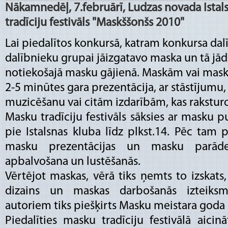
Nākamnedēļ, 7.februārī, Ludzas novada Istal
tradīciju festivāls "Maskššonšs 2010"
Lai piedalītos konkursā, katram konkursa da
dalībnieku grupai jāizgatavo maska un tā jā
notiekošajā masku gājienā. Maskām vai mask
2-5 minūtes gara prezentācija, ar stāstījumu
muzicēšanu vai citām izdarībām, kas rakstur
Masku tradīciju festivāls sāksies ar masku p
pie Istalsnas kluba līdz plkst.14. Pēc tam 
masku prezentācijas un masku parād
apbalvošana un lustēšanās.
Vērtējot maskas, vērā tiks ņemts to izskats, 
dizains un maskas darbošanās izteiks
autoriem tiks piešķirts Masku meistara god
Piedalīties masku tradīciju festivālā aici