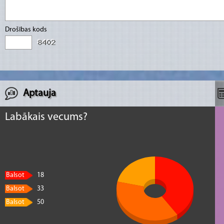
Drošības kods
Aptauja
Labākais vecums?
Balsot
18
Balsot
33
Balsot
50