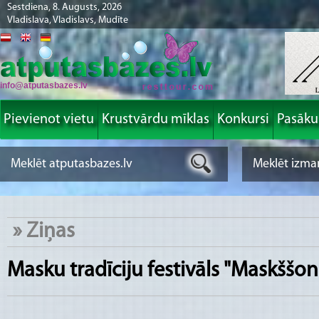
Sestdiena, 8. Augusts, 2026
Vladislava, Vladislavs, Mudīte
info@atputasbazes.lv
Pievienot vietu
Krustvārdu mīklas
Konkursi
Pasāk
»
Ziņas
Masku tradīciju festivāls "Maskššon