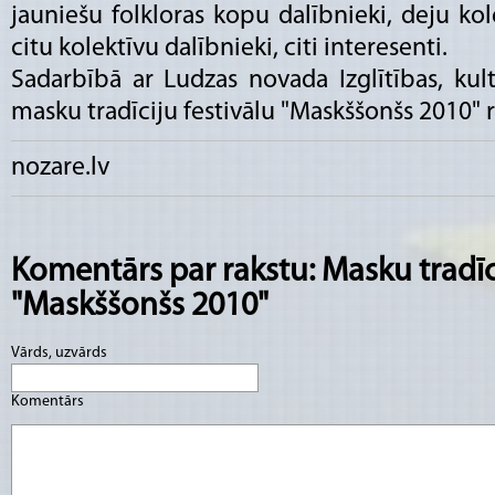
jauniešu folkloras kopu dalībnieki, deju ko
citu kolektīvu dalībnieki, citi interesenti.
Sadarbībā ar Ludzas novada Izglītības, kul
masku tradīciju festivālu "Maskššonšs 2010" rī
nozare.lv
Komentārs par rakstu: Masku tradīci
"Maskššonšs 2010"
Vārds, uzvārds
Komentārs