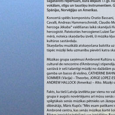
sagatavots repertuārs, kurā iekļauti 17.gs. V
vokālam, stīgu un taustiņu instrumentiem. Gr
Spānijas, Norvēģijas un Amerikas.
Koncertā spēlēs komponistu Oratio Bassani, 
Cavalli, Andreas Hammerschmidt, Claudio M
hercoga Jēkaba* valdīšanas laikā skanējuši
hercogistē. Pateicoties hercogienei Luīzei Šar
mērā, noteica skaņdarbu izvēli, šī mūzika kļ
kultūras sastāvdaļu.
Skaņdarbu muzikālā atskaņošana balstīta uz 
tāpēc mūziķi lielu uzmanību pievērš katra ska
Mūzikas grupa saņēmusi Ambronē Kultūru sa
culturel de rencontre d'Ambronay) stipendiju
sastāvā ir seši talantīgi mūziķi no dažādām 
gamba un basso di violino, CATHERINE BAHN 
SOMMER (Vācija) – Theorbo, JORGE LOPEZ-ESC
ANDREW HALLOCK (Amerika) – Alto. Mūziķi sa
Fakts, ka tieši Latvija izvēlēta par vienu no
grupa ir augsts novērtējums arī mūsu senās m
spilgtākais senās mūzikas pētnieks un Jāzep
dibinātājs, Māris Kupčs: “Mēs esam patīkami
Ambronē centra, kas senās mūzikas kartē šobrī