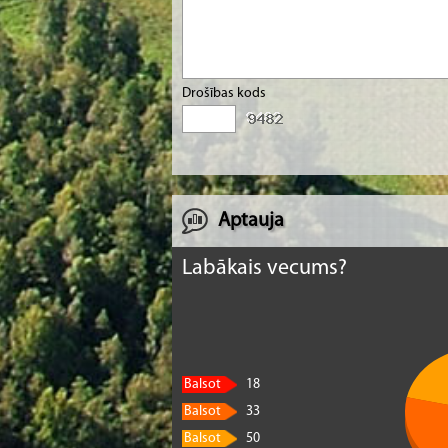
Drošības kods
Aptauja
Labākais vecums?
Balsot
18
Balsot
33
Balsot
50