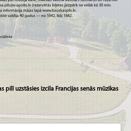
skas pils muzeja kasē, mākslas salonā Meistars Gothards un rezervēt
a.pils@e-apollo.lv (rezervētās biļetes jāizpērk ne vēlāk kā 30 min.
ka informācija mājas lapā www.bauskaspils.lv.
stē valdīja 40 gadus — no 1642. līdz 1682.
ciāliste
 pilī uzstāsies izcila Francijas senās mūzikas