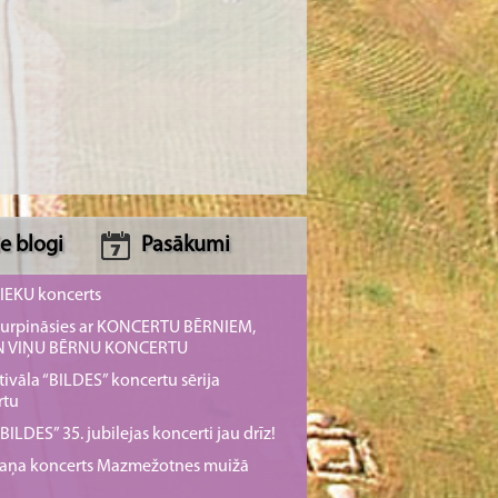
e blogi
Pasākumi
NIEKU koncerts
s turpināsies ar KONCERTU BĒRNIEM,
UN VIŅU BĒRNU KONCERTU
tivāla “BILDES” koncertu sērija
rtu
ILDES” 35. jubilejas koncerti jau drīz!
rmaņa koncerts Mazmežotnes muižā