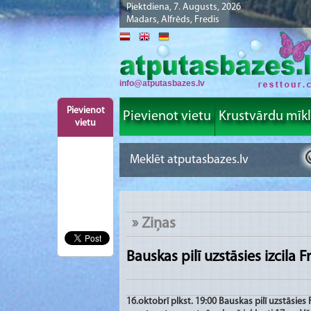
Piektdiena, 7. Augusts, 2026
Madars, Alfrēds, Fredis
info@atputasbazes.lv
Pievienot
Pievienot vietu
Krustvārdu mīk
vietu
»
Ziņas
Bauskas pilī uzstāsies izcila 
16.oktobrī plkst. 19:00 Bauskas pilī uzstāsies 