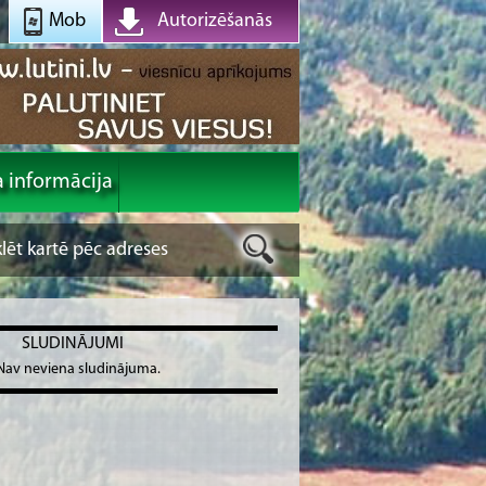
Mob
Autorizēšanās
a informācija
SLUDINĀJUMI
Nav neviena sludinājuma.