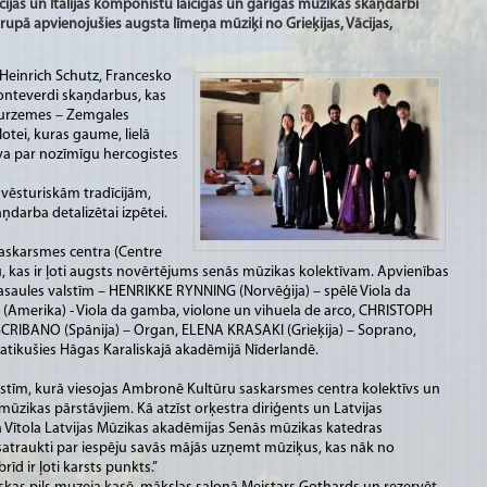
ācijas un Itālijas komponistu laicīgās un garīgās mūzikas skaņdarbi
upā apvienojušies augsta līmeņa mūziķi no Grieķijas, Vācijas,
Heinrich Schutz, Francesko
onteverdi skaņdarbus, kas
 Kurzemes – Zemgales
lotei, kuras gaume, lielā
uva par nozīmīgu hercogistes
vēsturiskām tradīcijām,
ņdarba detalizētai izpētei.
skarsmes centra (Centre
, kas ir ļoti augsts novērtējums senās mūzikas kolektīvam. Apvienības
pasaules valstīm – HENRIKKE RYNNING (Norvēģija) – spēlē Viola da
(Amerika) - Viola da gamba, violone un vihuela de arco, CHRISTOPH
RIBANO (Spānija) – Organ, ELENA KRASAKI (Grieķija) – Soprano,
tikušies Hāgas Karaliskajā akadēmijā Nīderlandē.
 valstīm, kurā viesojas Ambronē Kultūru saskarsmes centra kolektīvs un
ūzikas pārstāvjiem. Kā atzīst orķestra diriģents un Latvijas
a Vītola Latvijas Mūzikas akadēmijas Senās mūzikas katedras
 satraukti par iespēju savās mājās uzņemt mūziķus, kas nāk no
d ir ļoti karsts punkts.”