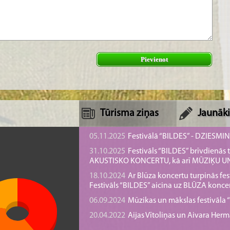
Pievienot
Tūrisma ziņas
Jaunāki
05.11.2025
Festivālā “BILDES” - DZIESMI
31.10.2025
Festivāls “BILDES” brīvdienā
AKUSTISKO KONCERTU, kā arī MŪZIĶU 
18.10.2024
Ar Blūza koncertu turpinās fes
Festivāls “BILDES” aicina uz BLŪZA konce
06.09.2024
Mūzikas un mākslas festivāla “B
20.04.2022
Aijas Vītoliņas un Aivara He