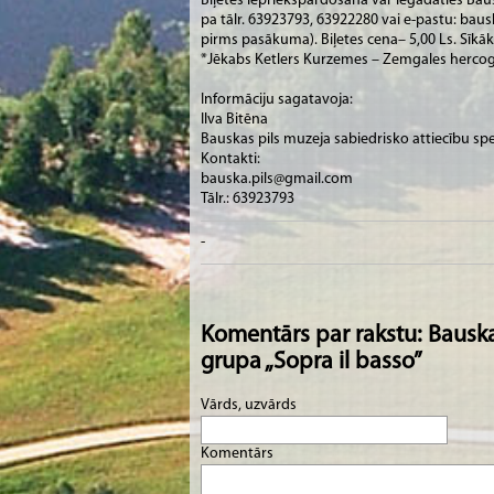
Biļetes iepriekšpārdošanā var iegādāties Bau
pa tālr. 63923793, 63922280 vai e-pastu: bausk
pirms pasākuma). Biļetes cena– 5,00 Ls. Sīkā
*Jēkabs Ketlers Kurzemes – Zemgales hercogi
Informāciju sagatavoja:
Ilva Bitēna
Bauskas pils muzeja sabiedrisko attiecību spe
Kontakti:
bauska.pils@gmail.com
Tālr.: 63923793
-
Komentārs par rakstu: Bauskas
grupa „Sopra il basso”
Vārds, uzvārds
Komentārs