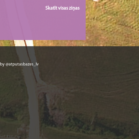
Skatīt visas ziņas
 by @atputasbazes_lv