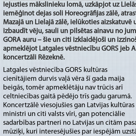
Iejusties mākslinieku lomā, uzkāpjot uz Lielās
iemēģinot dejas soli Horeogrāfijas zālē, atras
Mazajā un Lielajā zālē, ielūkoties aizskatuvē 
izbaudīt vēju, sauli un pilsētas ainavu no jum
GORA auru – šie un citi izklaidējoši un izzin
apmeklējot Latgales vēstniecību GORS jeb A
koncertzāli Rēzeknē.
Latgales vēstniecība GORS kultūras
cienītājiem durvis vaļā vēra šī gada maija
beigās, tomēr apmeklētāju nav trūcis arī
celtniecības gaitā pēdējo trīs gadu garumā.
Koncertzālē viesojušies gan Latvijas kultūras
ministri un citi valsts vīri, gan potenciālie
sadarbības partneri no Latvijas un citām pas
mūziķi, kuri interesējušies par iespējām uzs