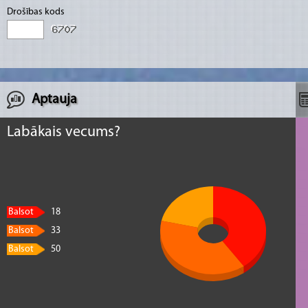
Drošības kods
Aptauja
Labākais vecums?
Balsot
18
Balsot
33
Balsot
50