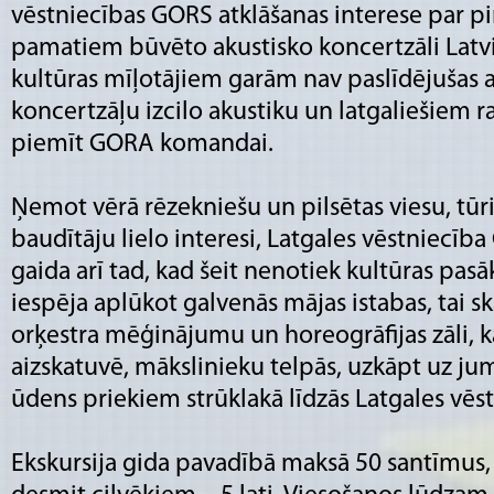
vēstniecības GORS atklāšanas interese par 
pamatiem būvēto akustisko koncertzāli Latvijā
kultūras mīļotājiem garām nav paslīdējušas a
koncertzāļu izcilo akustiku un latgaliešiem r
piemīt GORA komandai.
Ņemot vērā rēzekniešu un pilsētas viesu, tūri
baudītāju lielo interesi, Latgales vēstniecīb
gaida arī tad, kad šeit nenotiek kultūras pasāk
iespēja aplūkot galvenās mājas istabas, tai sk
orķestra mēģinājumu un horeogrāfijas zāli, kā
aizskatuvē, mākslinieku telpās, uzkāpt uz jum
ūdens priekiem strūklakā līdzās Latgales vēs
Ekskursija gida pavadībā maksā 50 santīmus, 