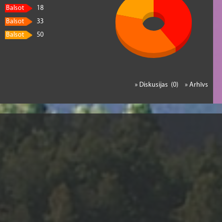
Balsot
18
Balsot
33
Balsot
50
» Diskusijas (0)
» Arhīvs