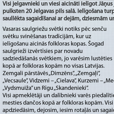
Visi jelgavnieki un viesi aicināti ielīgot Jāņus
pulksten 20 Jelgavas pils salā. Ielīgošana tur
saullēkta sagaidīšanai ar dejām, dziesmām u
Vasaras saulgriežu svētki notiks pēc senču
svētku svinēšanas tradīcijām, kur uz
ielīgošanu aicinās folkloras kopas. Šogad
saulgrieži izvērtīsies par novadu
sadziedāšanās svētkiem, jo varēsim lustēties
kopā ar folkloras kopām no visas Latvijas.
Zemgali pārstāvēs „Dimzēns”, „Zemgaļi”,
„Vecsaule”, Vidzemi – „Cielava”, Kurzemi – „Meda
„Vydsmuiža” un Rīgu „Skandenieki”.
Visi apmeklētāji un dalībnieki varēs piedalīti
mesties dančos kopā ar folkloras kopām. Vis
apdziedāsim, dejosim, iesim rotaļās un sagaid