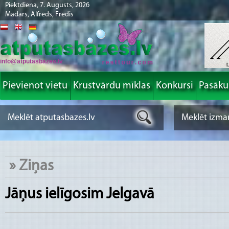
Piektdiena, 7. Augusts, 2026
Madars, Alfrēds, Fredis
info@atputasbazes.lv
Pievienot vietu
Krustvārdu mīklas
Konkursi
Pasāk
»
Ziņas
Jāņus ielīgosim Jelgavā