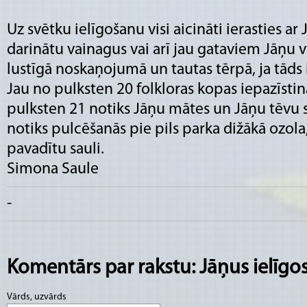
Uz svētku ielīgošanu visi aicināti ierasties ar 
darinātu vainagus vai arī jau gataviem Jāņu v
lustīgā noskaņojumā un tautas tērpā, ja tāds i
Jau no pulksten 20 folkloras kopas iepazīstinā
pulksten 21 notiks Jāņu mātes un Jāņu tēvu s
notiks pulcēšanās pie pils parka dižākā ozol
pavadītu sauli.
Simona Saule
-
Komentārs par rakstu: Jāņus ielīgo
Vārds, uzvārds