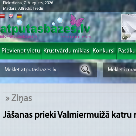
Piektdiena, 7. Augusts, 2026
Madars, Alfrēds, Fredis
info@atputasbazes.lv
Pievienot vietu
Krustvārdu mīklas
Konkursi
Pasāk
»
Ziņas
Jāšanas prieki Valmiermuižā katru 