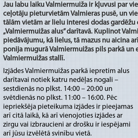
Jau labu laiku Valmiermuiža ir kļuvusi par v
ceļotāju pieturvietām Valmieras pusē, un vi
tālām vietām ar lielu interesi dodas gardēžu 
„Valmiermuižas alus” darītavā. Kuplinot Val
piedāvājumu, kā lielus, tā mazus nu aicina arī
ponija mugurā Valmiermuižas pils parkā un e
Valmiermuižas stallī.
Izjādes Valmiermuižas parkā iepretim alus
darītavai notiek katru nedēļas nogali –
sestdienās no plkst. 14:00 – 20:00 un
svētdienās no plkst. 11:00 – 16:00. Pēc
iepriekšēja pieteikuma izjādes ir pieejamas
arī citā laikā, kā arī vienojoties izjādes ar
zirgu vai izbraucieni ar drošku ir iespējami
arī jūsu izvēlētā svinību vietā.