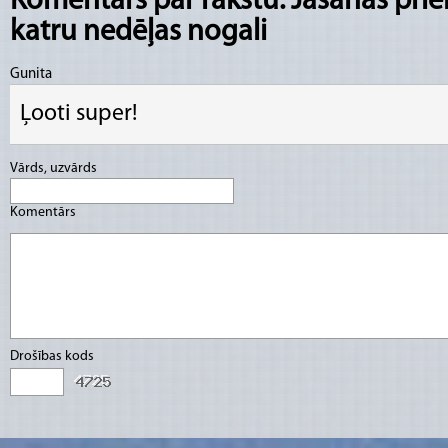
Komentārs par rakstu: Jāšanas pri
katru nedēļas nogali
Gunita
Ļooti super!
Vārds, uzvārds
Komentārs
Drošības kods