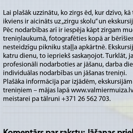
Lai plašāk uzzinātu, ko zirgs ēd, kur dzīvo, kā
ikviens ir aicināts uz „zirgu skolu” un ekskurs
Pēc nodarbības arī ir iespēja kāpt zirgam mugu
treniņlaukumā, fotografēties kopā ar bērīšiem
nesteidzīgu pikniku staļļa apkārtnē. Ekskursij
katru dienu, to iepriekš saskaņojot. Turklāt, j
profesionāli nodarboties ar jāšanu, darba di
individuālas nodarbības un jāšanas treniņi.
Plašāka informācija par izjādēm, ekskursijām 
treniņiem – mājas lapā
www.valmiermuiza.l
meistarei pa tālruni +371 26 562 703.