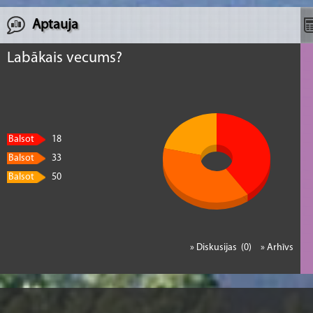
Aptauja
Labākais vecums?
Balsot
18
Balsot
33
Balsot
50
» Diskusijas (0)
» Arhīvs