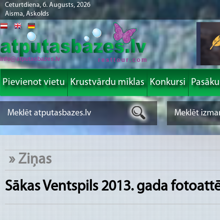
Ceturtdiena, 6. Augusts, 2026
Aisma, Askolds
info@atputasbazes.lv
Pievienot vietu
Krustvārdu mīklas
Konkursi
Pasāk
»
Ziņas
Sākas Ventspils 2013. gada fotoatt