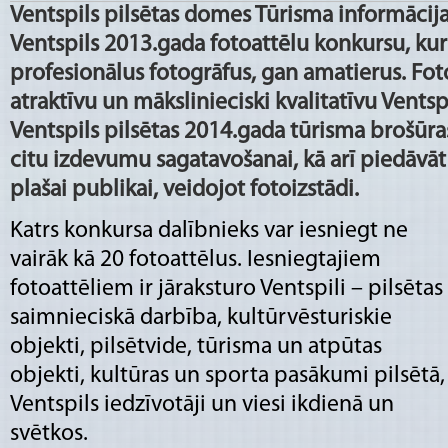
Ventspils pilsētas domes Tūrisma informācija
Ventspils 2013.gada fotoattēlu konkursu, kur 
profesionālus fotogrāfus, gan amatierus. Fot
atraktīvu un mākslinieciski kvalitatīvu Ventspi
Ventspils pilsētas 2014.gada tūrisma brošūras
citu izdevumu sagatavošanai, kā arī piedāvāt
plašai publikai, veidojot fotoizstādi.
Katrs konkursa dalībnieks var iesniegt ne
vairāk kā 20 fotoattēlus. Iesniegtajiem
fotoattēliem ir jāraksturo Ventspili – pilsētas
saimnieciskā darbība, kultūrvēsturiskie
objekti, pilsētvide, tūrisma un atpūtas
objekti, kultūras un sporta pasākumi pilsētā,
Ventspils iedzīvotāji un viesi ikdienā un
svētkos.