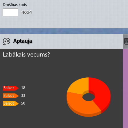
Drošības kods
Aptauja
Labākais vecums?
Balsot
18
Balsot
33
Balsot
50