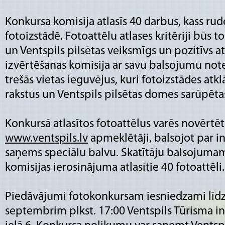
Konkursa komisija atlasīs 40 darbus, kass ru
fotoizstādē. Fotoattēlu atlases kritēriji būs t
un Ventspils pilsētas veiksmīgs un pozitīvs
izvērtēšanas komisija ar savu balsojumu note
trešās vietas ieguvējus, kuri fotoizstādes at
rakstus un Ventspils pilsētas domes sarūpēta
Konkursā atlasītos fotoattēlus varēs novērtēt
www.ventspils.lv
apmeklētāji, balsojot par in
saņems speciālu balvu. Skatītāju balsojumam 
komisijas ierosinājuma atlasītie 40 fotoattēli.
Piedāvājumi fotokonkursam iesniedzami līdz
septembrim plkst. 17:00 Ventspils Tūrisma i