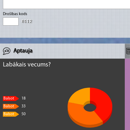
Drošības kods
Aptauja
Labākais vecums?
Balsot
18
Balsot
33
Balsot
50