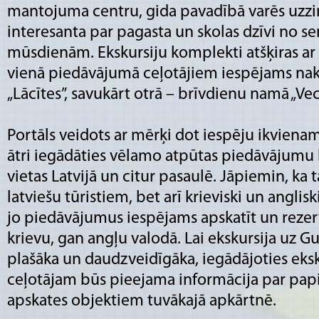
mantojuma centru, gida pavadībā varēs uzzi
interesanta par pagasta un skolas dzīvi no se
mūsdienām. Ekskursiju komplekti atšķiras ar
vienā piedāvājumā ceļotājiem iespējams nak
„Lācītes”, savukārt otrā – brīvdienu namā „Ve
Portāls veidots ar mērķi dot iespēju ikviena
ātri iegādāties vēlamo atpūtas piedāvājumu
vietas Latvijā un citur pasaulē. Jāpiemin, ka t
latviešu tūristiem, bet arī krieviski un angli
jo piedāvājumus iespējams apskatīt un rezer
krievu, gan angļu valodā. Lai ekskursija uz 
plašāka un daudzveidīgāka, iegādājoties eks
ceļotājam būs pieejama informācija par papi
apskates objektiem tuvākajā apkārtnē.