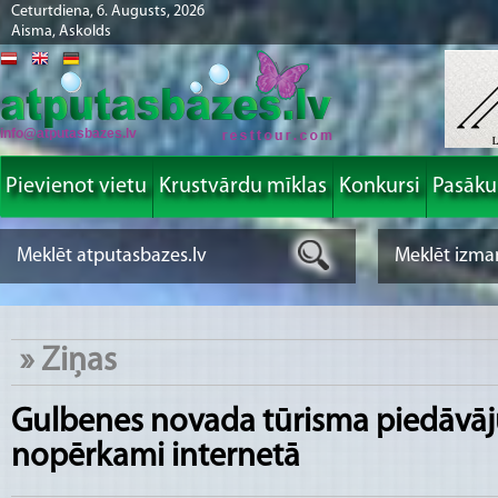
Ceturtdiena, 6. Augusts, 2026
Aisma, Askolds
info@atputasbazes.lv
Pievienot vietu
Krustvārdu mīklas
Konkursi
Pasāk
»
Ziņas
Gulbenes novada tūrisma piedāvā
nopērkami internetā