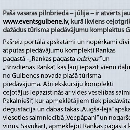
Pašā vasaras pilnbriedā – jūlijā – ir atvērts j
www.eventsgulbene.lv
, kurā
ikviens ceļotgri
dažādus tūrisma piedāvājumu komplektus G
Pašreiz portālā apskatāmi un nopērkami divi
atpūtas piedāvājumu komplekti Rankas
pagastā - „Rankas pagasta
odziņas”
un
„Brīvdienas Rankā”, kas ļauj iepazīt vienu daļ
no Gulbenes novada plašā tūrisma
piedāvājuma. Abi ekskursiju komplekti
ceļotājus iepazīstinās ar vides veselības sai
Pakalnieši”, kur apmeklētājiem tiek piedāvā
degustācija un dabas takas „Augšā-lejā” apska
viesoties saimniecībā „Vecpāpani” un nogarš
vīnus. Savukārt, apmeklējot Rankas pagasta 