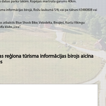
ātu dabas parka takām. Kopējais maršruta garums 40km.
sma informācijas birojā, Rožu laukumā 5/6, vai pa tālruni 63480808 vai
atbalstīs Blue Shock Bike, Velodelta, Birojiņš, Kuršu Vikingu
a klubs „Līva”.
s reģiona tūrisma informācijas birojs aicina
os