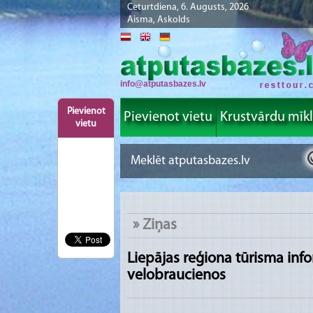
Ceturtdiena, 6. Augusts, 2026
Aisma, Askolds
info@atputasbazes.lv
Pievienot
Pievienot vietu
Krustvārdu mīk
vietu
»
Ziņas
Liepājas reģiona tūrisma info
velobraucienos