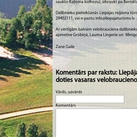
saukto Kaļiņina kolhozu), izbraukt pa Bern
Dalībnieku pieteikšanās Liepājas reģiona tūri
29402111, vai e-pastu
info@liepajaturisms.lv
.
Ar vērtīgām balvām velobrauciena dalībniekus 
apmetne Grobiņā, Lauma Lingerie un Minigolf
Zane Gaile
Komentārs par rakstu: Liepāja
doties vasaras velobraucien
Vārds, uzvārds
Komentārs