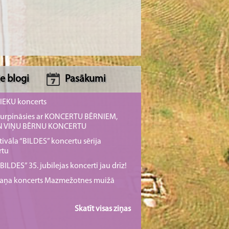
e blogi
Pasākumi
NIEKU koncerts
s turpināsies ar KONCERTU BĒRNIEM,
UN VIŅU BĒRNU KONCERTU
tivāla “BILDES” koncertu sērija
rtu
ILDES” 35. jubilejas koncerti jau drīz!
rmaņa koncerts Mazmežotnes muižā
Skatīt visas ziņas