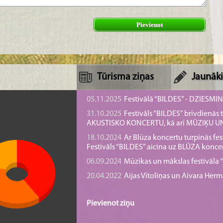
Pievienot
Tūrisma ziņas
Jaunāki
05.11.2025
Festivālā “BILDES” - DZIESMI
31.10.2025
Festivāls “BILDES” brīvdienā
AKUSTISKO KONCERTU, kā arī MŪZIĶU 
18.10.2024
Ar Blūza koncertu turpinās fes
Festivāls “BILDES” aicina uz BLŪZA konce
06.09.2024
Mūzikas un mākslas festivāla “B
20.04.2022
Aijas Vītoliņas un Aivara He
Pievienot ziņu