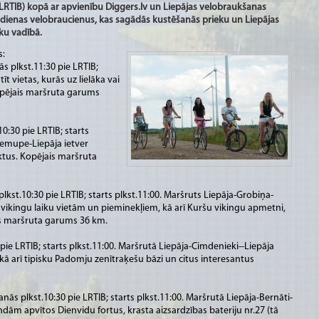
 (LRTIB) kopā ar apvienību Diggers.lv un Liepājas velobraukšanas
 dienas velobraucienus, kas sagādās kustēšanās prieku un Liepājas
ku vadībā.
s:
ās plkst.11:30 pie LRTIB;
īt vietas, kurās uz lielāka vai
opējais maršruta garums
10:30 pie LRTIB; starts
iemupe-Liepāja ietver
ktus. Kopējais maršruta
plkst.10:30 pie LRTIB; starts plkst.11:00. Maršruts Liepāja-Grobiņa-
vikingu laiku vietām un pieminekļiem, kā arī Kuršu vikingu apmetni,
is maršruta garums 36 km.
 pie LRTIB; starts plkst.11:00. Maršrutā Liepāja-Cimdenieki--Liepāja
 kā arī tipisku Padomju zenītraķešu bāzi un citus interesantus
šanās plkst.10:30 pie LRTIB; starts plkst.11:00. Maršrutā Liepāja-Bernāti-
ndām apvītos Dienvidu fortus, krasta aizsardzības bateriju nr.27 (tā