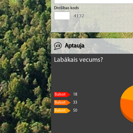
Drošības kods
Aptauja
Labākais vecums?
Balsot
18
Balsot
33
Balsot
50