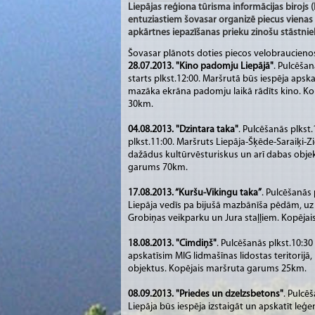
Liepājas reģiona tūrisma informācijas birojs
entuziastiem šovasar organizē piecus vienas
apkārtnes iepazīšanas prieku zinošu stāstnie
Šovasar plānots doties piecos velobraucieno
28.07.2013. "Kino padomju Liepājā"
. Pulcēšan
starts plkst.12:00. Maršrutā būs iespēja apskat
mazāka ekrāna padomju laikā rādīts kino. K
30km.
04.08.2013.
"Dzintara taka"
. Pulcēšanās plkst.
plkst.11:00. Maršruts Liepāja-Šķēde-Saraiķi-Z
dažādus kultūrvēsturiskus un arī dabas obje
garums 70km.
17.08.2013. “Kuršu-Vikingu taka”
. Pulcēšanās 
Liepāja vedīs pa bijušā mazbānīša pēdām, uz 
Grobiņas veikparku un Jura staļļiem. Kopēja
18.08.2013. "Cimdiņš"
. Pulcēšanās plkst.10:30
apskatīsim MIG lidmašīnas lidostas teritorijā,
objektus. Kopējais maršruta garums 25km.
08.09.2013. "Priedes un dzelzsbetons"
. Pulcē
Liepāja būs iespēja izstaigāt un apskatīt leģe