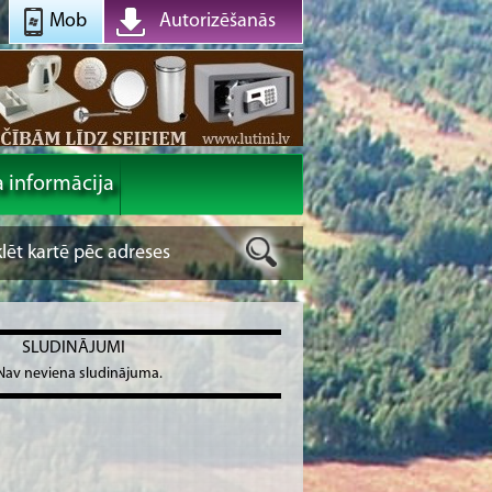
Mob
Autorizēšanās
a informācija
SLUDINĀJUMI
Nav neviena sludinājuma.