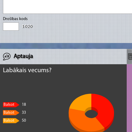
Drošības kods
Aptauja
Labākais vecums?
Balsot
18
Balsot
33
Balsot
50