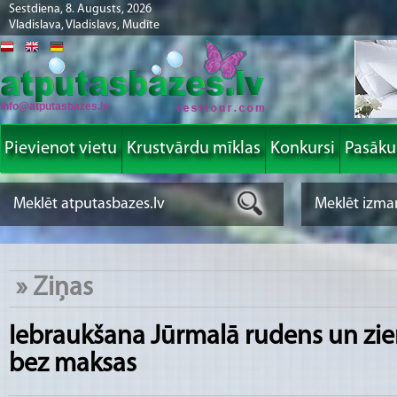
Sestdiena, 8. Augusts, 2026
Vladislava, Vladislavs, Mudīte
info@atputasbazes.lv
Pievienot vietu
Krustvārdu mīklas
Konkursi
Pasāk
»
Ziņas
Iebraukšana Jūrmalā rudens un zi
bez maksas