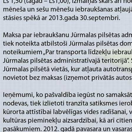
Ls 1,50 (tagad – Ls1,00), izmaiņas skars arī 
mēneša un sešu mēnešu iebraukšanas atļaujā
stāsies spēkā ar 2013.gada 30.septembri.
Maksa par iebraukšanu Jūrmalas pilsētas admin
tiek noteikta atbilstoši Jūrmalas pilsētas do
noteikumiem „Par transporta līdzekļu iebrau
Jūrmalas pilsētas administratīvajā teritorijā
Jūrmalas pilsētā vietās, kur atļauta autotran
novietot bez maksas (izņemot privātās autost
Ieņēmumi, ko pašvaldība iegūst no samaksāt
nodevas, tiek izlietoti tranzīta satiksmes ie
kūrorta attīstībai labvēlīgas vides radīšanai, 
kultūras pieminekļu aizsardzībai, kā arī citi
pasākumiem. 2012. gadā pavasara un vasaras