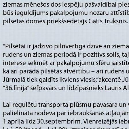
ziemas mēnešos dos iespēju pašvaldībai piesa
būs ieguldījums pakalpojumu nozaru attīstīb
pilsētas domes priekšsēdētājs Gatis Truksnis.
“Pilsētai ir jādzīvo pilnvērtīga dzīve arī ziem
rudens un ziemas periodā ir pozitīvs solis, t
interese sekmēt ar pakalpojumu sfēru saistī
kā arī parāda pilsētas atvērtību – arī rudens
Jūrmalā tiek gaidīts ikviens viesis,”akcentē 
“36.līnija” šefpavārs un līdzīpašnieks Lauris A
Lai regulētu transporta plūsmu pavasara un v
palielināta nodeva par iebraukšanas atļaujā
1.aprīļa līdz 30.septembrim. Vienreizējās ie