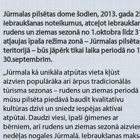
Jūrmalas pilsētas dome šodien, 2013. gada 25
iebraukšanas noteikumus, atceļot iebraukša
rudens un ziemas sezonā no 1.oktobra līdz 
atļaujas īpaša režīma zonā – Jūrmalas pilsēta
teritorijā – būs jāpērk tikai laika periodā no 1.
30.septembrim.
„Jūrmala kā unikāla atpūtas vieta kļūst
aizvien populārāka arī ārpus tradicionālās
tūrisma sezonas – rudens un ziemas periodā
mūsu pilsēta piedāvā baudīt kvalitatīvu
kultūras dzīvi un sniedz iespējas aktīvai
atpūtai. Daudzi viesi, īpaši ģimenes ar
bērniem, arī rudens un ziemas sezonā aizvien
nedēļas nogales Jūrmalā. Iebraukšanas maks