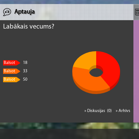
Aptauja
Labākais vecums?
Balsot
18
Balsot
33
Balsot
50
» Diskusijas (0)
» Arhīvs