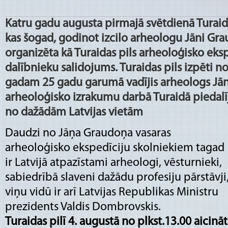
Katru gadu augusta pirmajā svētdienā Turaidā 
kas šogad, godinot izcilo arheologu Jāni Gra
organizēta kā Turaidas pils arheoloģisko eksp
dalībnieku salidojums. Turaidas pils izpēti n
gadam 25 gadu garumā vadījis arheologs Jāni
arheoloģisko izrakumu darbā Turaidā piedalī
no dažādām Latvijas vietām
Daudzi no Jāņa Graudoņa vasaras
arheoloģisko ekspedīciju skolniekiem tagad
ir Latvijā atpazīstami arheologi, vēsturnieki,
sabiedrībā slaveni dažādu profesiju pārstāvji
viņu vidū ir arī Latvijas Republikas Ministru
prezidents Valdis Dombrovskis.
Turaidas pilī 4. augustā no plkst.13.00 aicināti