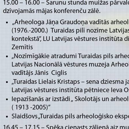
15.00 – 16.00 – Sarunu stunda muižas pārval
dzīvojamās mājas konferenču zālē.
„Arheologa Jāņa Graudoņa vadītās arheol
(1976.-2000.) Turaidas pilī nozīme Latvija
kontekstā”, LU Latvijas vēstures institūta 
Zemītis
„Nozīmīgākie atradumi Turaidas pils arheo
Latvijas Nacionālā vēstures muzeja Arhe
vadītājs Jānis Ciglis
„Turaidas Lielais Kristaps – sena dziesma j
Latvijas vēstures institūta pētniece Ieva 
Iepazīšanās ar izstādi „ Skolotājs un arhe
( 1913 -2005)”
Slaidšovs „Turaidas pils arheoloģisko eksp
16.45 – 17.15 – Spēka cienasts zālienā aiz m