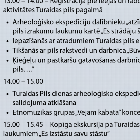
13.00 – 14.00 – Reģistrācija pie ieejas un ra
aktivitātes Turaidas pils pagalmā
Arheoloģisko ekspedīciju dalībnieku „atz
pils izrakumu laukumu kartē „Es strādāju š
Iepazīšanās ar atradumiem Turaidas pils e
Tikšanās ar pils rakstvedi un darbnīca „Būv
Ķieģeļu un pastkaršu gatavošanas darbnī
pils….”
14.00 – 15.00
Turaidas Pils dienas arheoloģisko ekspedī
salidojuma atklāšana
Etnomūzikas grupas „Vējam kabatā” konce
15.00 – 15.45 – Kopīga ekskursija pa Turaidas
laukumiem „Es izstāstu savu stāstu”