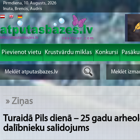
Pirmdiena, 10. Augusts, 2026
Inuta, Brencis, Audris
info@atputasbazes.lv
Pievienot vietu
Krustvārdu mīklas
Konkursi
Pasāk
»
Ziņas
Turaidā Pils dienā – 25 gadu arheo
dalībnieku salidojums