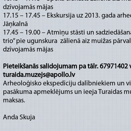
dzīvojamās mājas
17.15 – 17.45 – Ekskursija uz 2013. gada arh
Jāņkalnā
17.45 – 19.00 – Atmiņu stāsti un sadziedāšan
trio” pie ugunskura zālienā aiz muižas pārva
dzīvojamās mājas
Pieteikšanās salidojumam pa tālr. 67971402 v
turaida.muzejs@apollo.lv
Arheoloģisko ekspedīciju dalībniekiem un v
pasākuma apmeklējums un ieeja Turaidas mu
maksas.
Anda Skuja