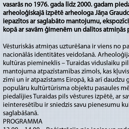
vasarās no 1976. gada līdz 2000. gadam piedal
arheoloģiskajā izpētē arheologa Jāņa Graudoņ
iepazītos ar saglabāto mantojumu, ekspozīci
kopā ar savām ģimenēm
un dalītos atmiņās
Vēsturiskās atmiņas uzturēšana ir viens no
nacionālās identitātes veidošanā. Arheoloģija
kultūras piemineklis – Turaidas viduslaiku pils
mantojuma atpazīstamības zīmols, kas kļuvis 
zīmi un ir atpazīstams Eiropā, kā arī daudzu
populāru kultūrtūrisma objektu pasaules mēr
piedalījies Turaidas pils vēstures izpētē, ar 
ieinteresētību ir sniedzis savu pienesumu 
saglabāšanā.
PROGRAMMA