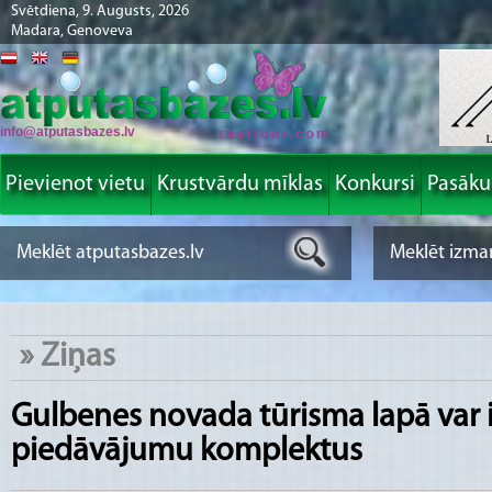
Svētdiena, 9. Augusts, 2026
Madara, Genoveva
info@atputasbazes.lv
Pievienot vietu
Krustvārdu mīklas
Konkursi
Pasāk
»
Ziņas
Gulbenes novada tūrisma lapā var 
piedāvājumu komplektus