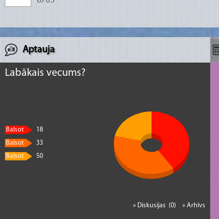
Aptauja
Labākais vecums?
Balsot
18
Balsot
33
Balsot
50
» Diskusijas (0)
» Arhīvs