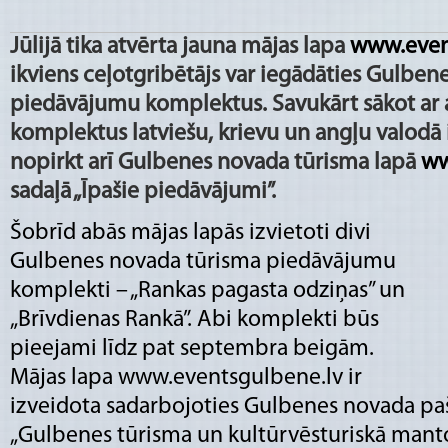
Jūlijā tika atvērta jauna mājas lapa
www.even
ikviens ceļotgribētājs var iegādāties Gulben
piedāvājumu komplektus. Savukārt sākot ar
komplektus latviešu, krievu un angļu valodā
nopirkt arī Gulbenes novada tūrisma lapā
ww
sadaļā „Īpašie piedāvājumi”.
Šobrīd abās mājas lapās izvietoti divi
Gulbenes novada tūrisma piedāvājumu
komplekti – „Rankas pagasta odziņas” un
„Brīvdienas Rankā”. Abi komplekti būs
pieejami līdz pat septembra beigām.
Mājas lapa
www.eventsgulbene.lv
ir
izveidota sadarbojoties Gulbenes novada pa
„Gulbenes tūrisma un kultūrvēsturiskā mant