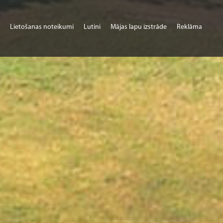
Lietošanas noteikumi
Lutini
Mājas lapu izstrāde
Reklāma