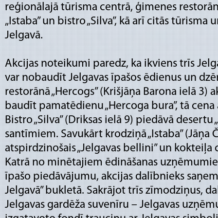
reģionālajā tūrisma centrā, ģimenes restorān
„Istaba” un bistro „Silva”, kā arī citās tūrisma
Jelgavā.
Akcijas noteikumi paredz, ka ikviens trīs Jel
var nobaudīt Jelgavas īpašos ēdienus un dz
restorānā „Hercogs” (Krišjāņa Barona ielā 3) ak
baudīt pamatēdienu „Hercoga bura”, tā cena akc
Bistro „Silva” (Driksas ielā 9) piedāvā desertu
santīmiem. Savukārt krodziņā „Istaba” (Jāņa Č
atspirdzinošais „Jelgavas bellini” un kokteiļa ce
Katrā no minētajiem ēdināšanas uzņēmumi
īpašo piedāvājumu, akcijas dalībnieks saņem
Jelgavā” bukletā. Sakrājot trīs zīmodziņus, d
Jelgavas gardēža suvenīru – Jelgavas uzņēm