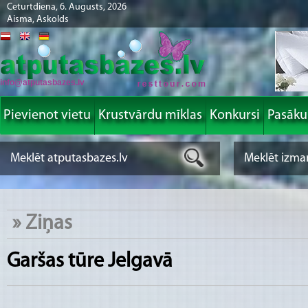
Ceturtdiena, 6. Augusts, 2026
Aisma, Askolds
info@atputasbazes.lv
Pievienot vietu
Krustvārdu mīklas
Konkursi
Pasāk
»
Ziņas
Garšas tūre Jelgavā