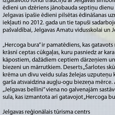
izgatavoto fondī trauciņu ar Jelgavas simboli
ēdieni un dzēriens jānobauda septiņu dienu 
Jelgavas īpašie ēdieni pilsētas ēdināšanas
iekļauti no 2012. gada un tie tapuši sadarboj
pašvaldībai, Jelgavas Amatu vidusskolai un 
„Hercoga bura” ir pamatēdiens, kas gatavots 
krāsnī ceptas cūkgaļas, kuru pasniedz ar ka
kāpostiem, dažādiem ceptiem dārzeņiem un
biezeni un mārrutkiem. Deserts „Šarlotes skū
krēma un divu veidu sulas želejas uzputeņu 
garša atsvaidzina augļu-ogu biezeņa mērce. 
„Jelgavas bellini” viena no galvenajām sastā
sula, kas izmantota arī gatavojot „Hercoga bur
Jelgavas reģionālais tūrisma centrs