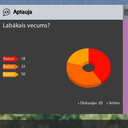
Aptauja
Labākais vecums?
Balsot
18
Balsot
33
Balsot
50
» Diskusijas (0)
» Arhīvs