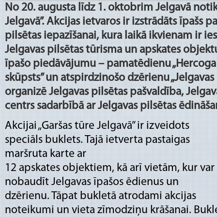
No 20. augusta līdz 1. oktobrim Jelgavā notik
Jelgavā”. Akcijas ietvaros ir izstrādāts īpašs 
pilsētas iepazīšanai, kura laikā ikvienam ir ie
Jelgavas pilsētas tūrisma un apskates objekt
īpašo piedāvājumu – pamatēdienu „Hercoga b
skūpsts” un atspirdzinošo dzērienu „Jelgavas b
organizē Jelgavas pilsētas pašvaldība, Jelgav
centrs sadarbībā ar Jelgavas pilsētas ēdin
Akcijai „Garšas tūre Jelgavā” ir izveidots
speciāls buklets. Tajā ietverta pastaigas
maršruta karte ar
12 apskates objektiem, kā arī vietām, kur var
nobaudīt Jelgavas īpašos ēdienus un
dzērienu. Tāpat bukletā atrodami akcijas
noteikumi un vieta zīmodziņu krāšanai. Bukl