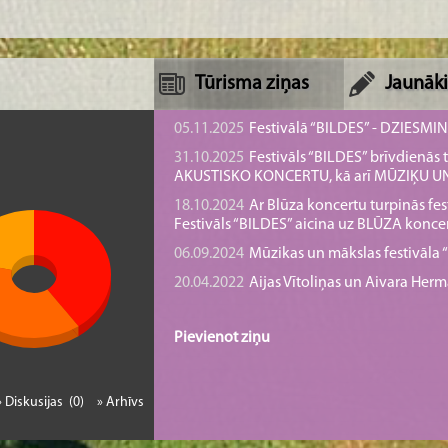
Tūrisma ziņas
Jaunāki
05.11.2025
Festivālā “BILDES” - DZIESMI
31.10.2025
Festivāls “BILDES” brīvdienā
AKUSTISKO KONCERTU, kā arī MŪZIĶU 
18.10.2024
Ar Blūza koncertu turpinās fes
Festivāls “BILDES” aicina uz BLŪZA konce
06.09.2024
Mūzikas un mākslas festivāla “B
20.04.2022
Aijas Vītoliņas un Aivara He
Pievienot ziņu
» Diskusijas (0)
» Arhīvs