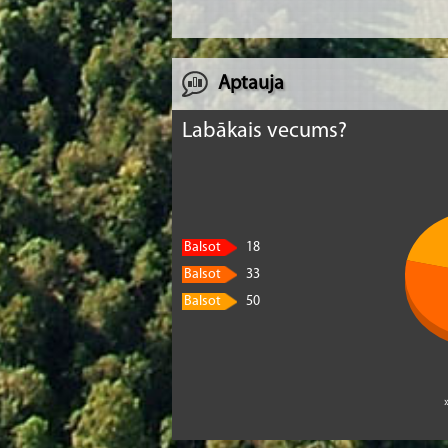
Aptauja
Labākais vecums?
Balsot
18
Balsot
33
Balsot
50