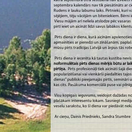
katra septembra otrā sestdiena nav izvēlēts n
septembra kalendārs nav tik piesātināts ar c
Rudens ir lauku labumu laiks. Pirtnieki, kuri 
sējējiem, tēju vācējām un biteniekiem. Bērni ir
Viesu mājām arī neliela atslodze pēc vasaras
pirtī ieiet un aicināt līdzi savus labākos klie
Pirts diena ir diena, kurā aicinām apvienotie
apmainīties ar pieredzi un zināšanām, paplaši
mūsu pirts tradīcijas Latvijā un ārpus tās r
Pirts diena ir iecerēta kā tautas kustība nevis
noformulētais pirts dienas mērķis būtu ar laik
pirtiņa.
Pirts profesionāļi tiek aicināti šajā
popularizēšanai vai vienkārši piedalīties tajos
dienas” publiski pieejamajās pirtīs, semināri u
kas cits. Pasākuma komerciālā puse vai pilnīg
Visu kopīgais ieguvums, veidojot dažādas no
plašākam interesentu lokam. Sasniegt medijus 
veselu sarakstu, ko šī diena var piedāvāt n
Ar cieņu, Dainis Priednieks, Sandra Stumbre