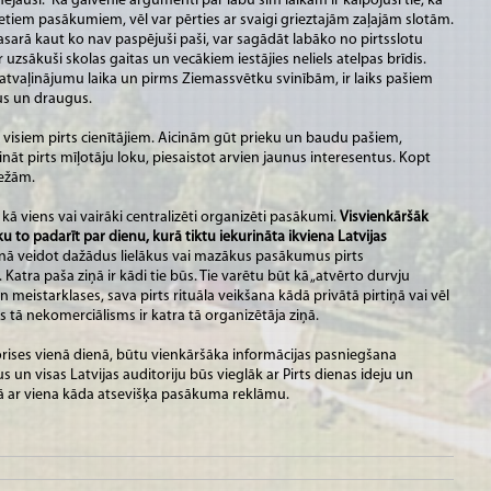
ejauši. Kā galvenie argumenti par labu šim laikam ir kalpojuši tie, ka
ietiem pasākumiem, vēl var pērties ar svaigi grieztajām zaļajām slotām.
vasarā kaut ko nav paspējuši paši, var sagādāt labāko no pirtsslotu
 uzsākuši skolas gaitas un vecākiem iestājies neliels atelpas brīdis.
 atvaļinājumu laika un pirms Ziemassvētku svinībām, ir laiks pašiem
ntus un draugus.
s visiem pirts cienītājiem. Aicinām gūt prieku un baudu pašiem,
nāt pirts mīļotāju loku, piesaistot arvien jaunus interesentus. Kopt
obežām.
 kā viens vai vairāki centralizēti organizēti pasākumi.
Visvienkāršāk
u to padarīt par dienu, kurā tiktu iekurināta ikviena Latvijas
 dienā veidot dažādus lielākus vai mazākus pasākumus pirts
. Katra paša ziņā ir kādi tie būs. Tie varētu būt kā „atvērto durvju
n meistarklases, sava pirts rituāla veikšana kādā privātā pirtiņā vai vēl
s tā nekomerciālisms ir katra tā organizētāja ziņā.
rises vienā dienā, būtu vienkāršāka informācijas pasniegšana
un visas Latvijas auditoriju būs vieglāk ar Pirts dienas ideju un
ekā ar viena kāda atsevišķa pasākuma reklāmu.