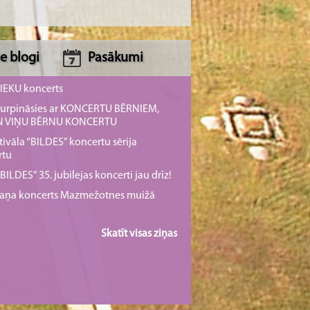
e blogi
Pasākumi
NIEKU koncerts
s turpināsies ar KONCERTU BĒRNIEM,
UN VIŅU BĒRNU KONCERTU
tivāla “BILDES” koncertu sērija
rtu
ILDES” 35. jubilejas koncerti jau drīz!
rmaņa koncerts Mazmežotnes muižā
Skatīt visas ziņas