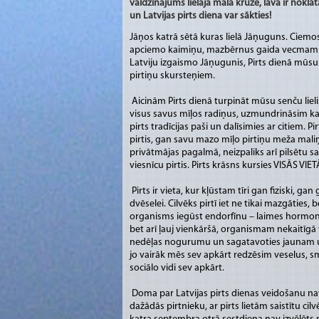
valdzinājums lielajā māla krūzē, lāva ir nokl
un Latvijas pirts diena var sākties!
Jāņos katrā sētā kuras lielā Jāņuguns. Ciemo
apciemo kaimiņu, mazbērnus gaida vecmammas
Latviju izgaismo Jāņugunis, Pirts dienā mūs
pirtiņu skursteņiem.
Aicinām Pirts dienā turpināt mūsu senču lieli
visus savus mīļos radiņus, uzmundrināsim k
pirts tradīcijas paši un dalīsimies ar citiem. P
pirtis, gan savu mazo mīļo pirtiņu meža mali
privātmājas pagalmā, neizpaliks arī pilsētu s
viesnīcu pirtis. Pirts krāsns kursies VISĀS VIET
Pirts ir vieta, kur kļūstam tīri gan fiziski, gan 
dvēselei. Cilvēks pirtī iet ne tikai mazgāties, be
organisms iegūst endorfīnu – laimes hormonu. E
bet arī ļauj vienkāršā, organismam nekaitīgā v
nedēļas nogurumu un sagatavoties jaunam un v
jo vairāk mēs sev apkārt redzēsim veselus, s
sociālo vidi sev apkārt.
Doma par Latvijas pirts dienas veidošanu nav 
dažādās pirtnieku, ar pirts lietām saistītu ci