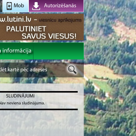
Mob
Autorizēšanās
a informācija
SLUDINĀJUMI
Nav neviena sludinājuma.