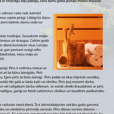
āta ar smaržīgu zāļu paklāju, savu kārtu gaida jaunais medus masāžai
s sabrauc radu radi, kaimiņš
 ceptie pīrāgi. Līdzīgi kā Jāņos
u zemi iezīmēs dūmu stabi no
skās tradīcijas. Sasauksim mājās
aimiņus un draugus. Celsim godā
irts dienā kurināsim visas Latvijas
ņā, gan pavisam svaigi celto
abiedriskās, viesu māju un
ĀS!.
garīgi. Pirts ir svētnīca miesai un
t arī lai kļūtu laimīgāks. Pirtī
jam pirtī, lai būtu laimīgi. Pirts palīdz ne tikai stiprināt veselību,
eidā tikt galā ar kādu kaiti vai slimību. Pirts ļauj noņemt darba
ēl ražīgākam darba cēlienam. Jo vairāk cilvēki draudzēsies ar pirti,
maidīgus, garīgi un fiziski sakārtotus cilvēkus un baudīsim patīkamāku
radusies vienā dienā. Tā ir izkristalizējusies vairāku gadu garumā
lvēku un vienkāršu pirtsmīļu sarunās. Pirts dienas norises datums –