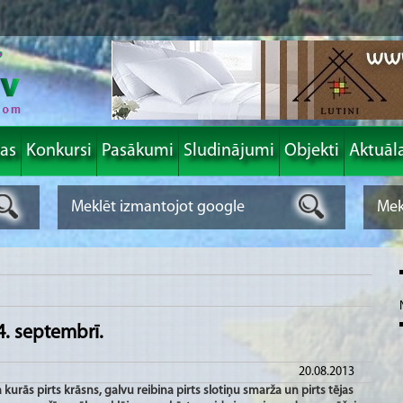
las
Konkursi
Pasākumi
Sludinājumi
Objekti
Aktuāl
4. septembrī.
20.08.2013
urās pirts krāsns, galvu reibina pirts slotiņu smarža un pirts tējas