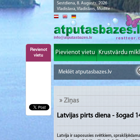
Sestdiena, 8. Augusts, 2026
Vladislava, Vladislavs, Mudīte
info@atputasbazes.lv
Pievienot
Pievienot vietu
Krustvārdu mīk
vietu
»
Ziņas
Latvijas pirts diena - šogad 1
Latvija ir saposusies svētkiem, sprakšķēdama k