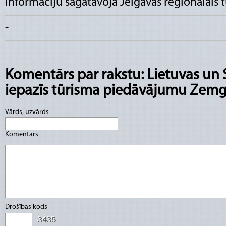
Informāciju sagatavoja
Jelgavas reģionālais 
-
Komentārs par rakstu: Lietuvas un S
iepazīs tūrisma piedāvājumu Zemg
Vārds, uzvārds
Komentārs
Drošības kods