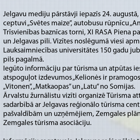
Jelgavu mediju pārstāvji iepazīs 24. augustā
ceptuvi „Svētes maize”, autobusu rūpnīcu „Am
Trīsvienības baznīcas torni, XI RASA Piena pa
un Jelgavas pili. Vizītes noslēgumā viesi apm
Lauksaimniecības universitātes 150 gadu jub
pils pagalmā.
Iegūto informāciju par tūrisma un atpūtas 
atspoguļot izdevumos „Kelionės ir pramogos” (
„Vitonen”, „Matkaopas” un „Latu” no Somijas.
Ārvalstu žurnālistu vizīti organizē Tūrisma at
sadarbībā ar Jelgavas reģionālo tūrisma cent
pašvaldībām un uzņēmējiem, Zemgales plān
Zemgales tūrisma asociāciju.