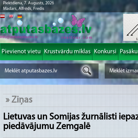
Piektdiena, 7. Augusts, 2026
Madars, Alfrēds, Fredis
info@atputasbazes.lv
Pievienot vietu
Krustvārdu mīklas
Konkursi
Pasāk
»
Ziņas
Lietuvas un Somijas žurnālisti iepa
piedāvājumu Zemgalē