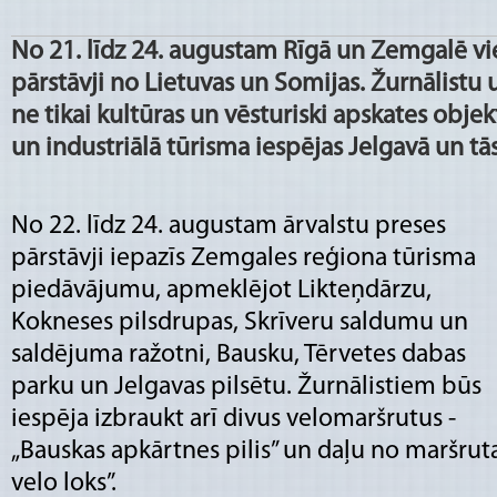
No 21. līdz 24. augustam Rīgā un Zemgalē vi
pārstāvji no Lietuvas un Somijas. Žurnālistu 
ne tikai kultūras un vēsturiski apskates objek
un industriālā tūrisma iespējas Jelgavā un tā
No 22. līdz 24. augustam ārvalstu preses
pārstāvji iepazīs Zemgales reģiona tūrisma
piedāvājumu, apmeklējot Likteņdārzu,
Kokneses pilsdrupas, Skrīveru saldumu un
saldējuma ražotni, Bausku, Tērvetes dabas
parku un Jelgavas pilsētu. Žurnālistiem būs
iespēja izbraukt arī divus velomaršrutus -
„Bauskas apkārtnes pilis” un daļu no maršrut
velo loks”.