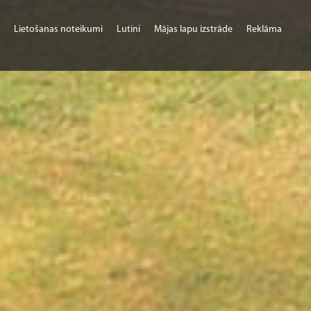
Lietošanas noteikumi
Lutini
Mājas lapu izstrāde
Reklāma