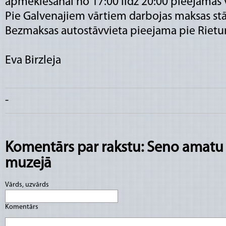
apmeklēšanai no 17:00 līdz 20:00 pieejamas v
Pie Galvenajiem vārtiem darbojas maksas stāv
Bezmaksas autostāvvieta pieejama pie Riet
Eva Birzleja
-
Komentārs par rakstu: Seno amatu
muzejā
Vārds, uzvārds
Komentārs