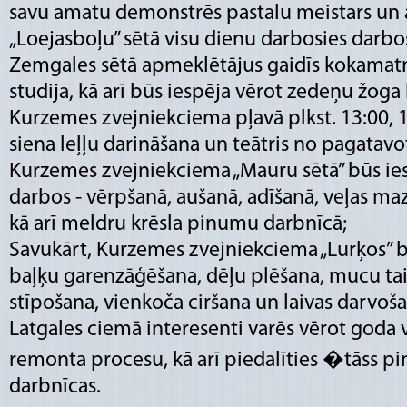
savu amatu demonstrēs pastalu meistars un a
„Loejasboļu” sētā visu dienu darbosies darbo
Zemgales sētā apmeklētājus gaidīs kokamatn
studija, kā arī būs iespēja vērot zedeņu žog
Kurzemes zvejniekciema pļavā plkst. 13:00, 
siena leļļu darināšana un teātris no pagatavo
Kurzemes zvejniekciema „Mauru sētā” būs iesp
darbos - vērpšanā, aušanā, adīšanā, veļas m
kā arī meldru krēsla pinumu darbnīcā;
Savukārt, Kurzemes zvejniekciema „Lurķos” bū
baļķu garenzāģēšana, dēļu plēšana, mucu tai
stīpošana, vienkoča ciršana un laivas darvoša
Latgales ciemā interesenti varēs vērot goda v
remonta procesu, kā arī piedalīties �tāss
darbnīcas.