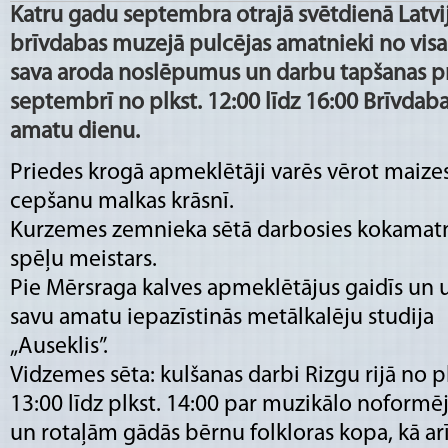
Katru gadu septembra otrajā svētdienā Latvij
brīvdabas muzejā pulcējas amatnieki no visa
sava aroda noslēpumus un darbu tapšanas pro
septembrī no plkst. 12:00 līdz 16:00 Brīvdab
amatu dienu.
Priedes krogā apmeklētāji varēs vērot maize
cepšanu malkas krāsnī.
Kurzemes zemnieka sētā darbosies kokamat
spēļu meistars.
Pie Mērsraga kalves apmeklētājus gaidīs un 
savu amatu iepazīstinās metālkalēju studija
„Auseklis”.
Vidzemes sēta: kulšanas darbi Rizgu rijā no pl
13:00 līdz plkst. 14:00 par muzikālo noform
un rotaļām gādās bērnu folkloras kopa, kā ar