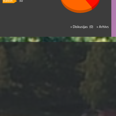
Balsot
50
» Diskusijas (0)
» Arhīvs