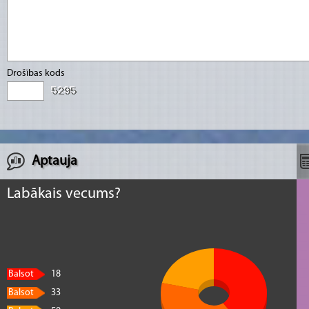
Drošības kods
Aptauja
Labākais vecums?
Balsot
18
Balsot
33