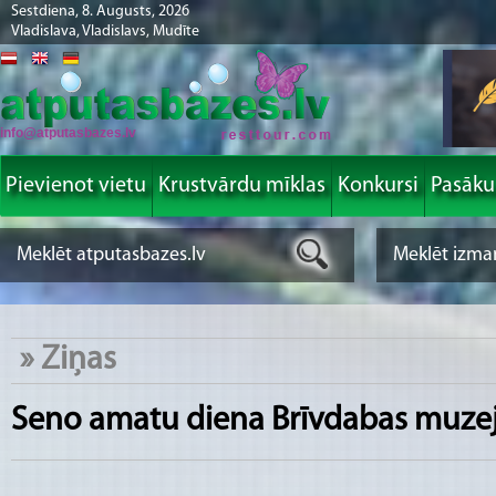
Sestdiena, 8. Augusts, 2026
Vladislava, Vladislavs, Mudīte
info@atputasbazes.lv
Pievienot vietu
Krustvārdu mīklas
Konkursi
Pasāk
»
Ziņas
Seno amatu diena Brīvdabas muze