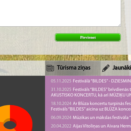
Pievienot
Tūrisma ziņas
Jaunāki
05.11.2025
Festivālā “BILDES” - DZIESMI
31.10.2025
Festivāls “BILDES” brīvdienā
AKUSTISKO KONCERTU, kā arī MŪZIĶU 
18.10.2024
Ar Blūza koncertu turpinās fes
Festivāls “BILDES” aicina uz BLŪZA konce
06.09.2024
Mūzikas un mākslas festivāla “B
20.04.2022
Aijas Vītoliņas un Aivara He