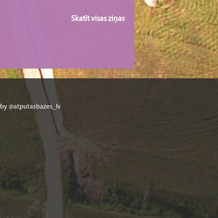
Skatīt visas ziņas
 by @atputasbazes_lv