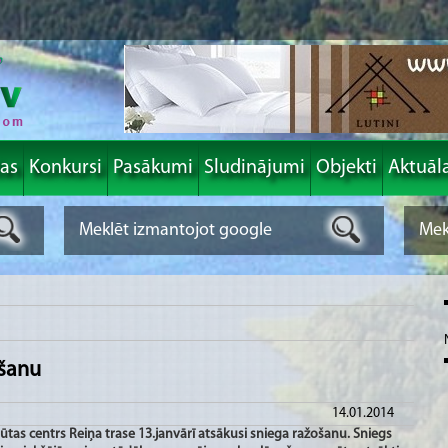
las
Konkursi
Pasākumi
Sludinājumi
Objekti
Aktuāl
ošanu
14.01.2014
ūtas centrs Reiņa trase 13.janvārī atsākusi sniega ražošanu. Sniegs