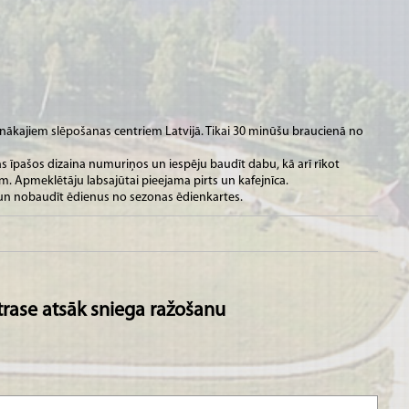
enākajiem slēpošanas centriem Latvijā. Tikai 30 minūšu braucienā no
as īpašos dizaina numuriņos un iespēju baudīt dabu, kā arī rīkot
. Apmeklētāju labsajūtai pieejama pirts un kafejnīca.
s un nobaudīt ēdienus no sezonas ēdienkartes.
trase atsāk sniega ražošanu