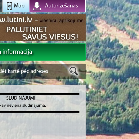
Mob
Autorizēšanās
a informācija
SLUDINĀJUMI
Nav neviena sludinājuma.