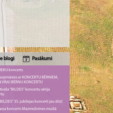
e blogi
Pasākumi
NIEKU koncerts
s turpināsies ar KONCERTU BĒRNIEM,
UN VIŅU BĒRNU KONCERTU
tivāla “BILDES” koncertu sērija
rtu
ILDES” 35. jubilejas koncerti jau drīz!
rmaņa koncerts Mazmežotnes muižā