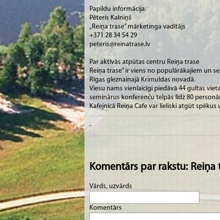
Papildu informācija:
Pēteris Kalniņš
„Reiņa trase” mārketinga vadītājs
+371 28 34 54 29
peteris@reinatrase.lv
Par aktīvās atpūtas centru Reiņa trase
Reiņa trase” ir viens no populārākajiem un s
Rīgas gleznainajā Krimuldas novadā.
Viesu nams vienlaicīgi piedāvā 44 gultas viet
seminārus konferenču telpās līdz 80 personām
Kafejnīcā Reiņa Cafe var lieliski atgūt spēku
-
Komentārs par rakstu: Reiņa 
Vārds, uzvārds
Komentārs