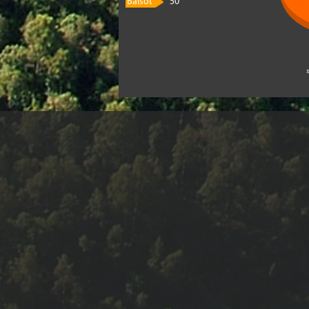
Balsot
50