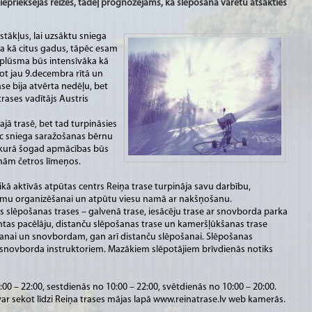
 iepriekšējās reizes, tādēļ prognozējams, ka slēpošana varētu atsākties
stākļus, lai uzsāktu sniega
a kā citus gadus, tāpēc esam
u plūsma būs intensīvāka kā
žot jau 9.decembra rītā un
se bija atvērta nedēļu, bet
 trases vadītājs Austris
jā trasē, bet tad turpināsies
ēc sniega saražošanas bērnu
, kurā šogad apmācības būs
nām četros līmeņos.
laikā aktīvās atpūtas centrs Reiņa trase turpināja savu darbību,
umu organizēšanai un atpūtu viesu namā ar nakšņošanu.
s slēpošanas trases – galvenā trase, iesācēju trase ar snovborda parka
ntas pacēlāju, distanču slēpošanas trase un kameršļūkšanas trase
anai un snovbordam, gan arī distanču slēpošanai. Slēpošanas
 snovborda instruktoriem. Mazākiem slēpotājiem brīvdienās notiks
:00 – 22:00, sestdienās no 10:00 – 22:00, svētdienās no 10:00 – 20:00.
 sekot līdzi Reiņa trases mājas lapā www.reinatrase.lv web kamerās.