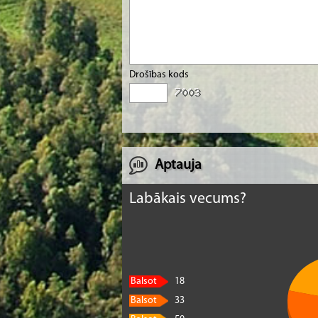
Drošības kods
Aptauja
Labākais vecums?
Balsot
18
Balsot
33