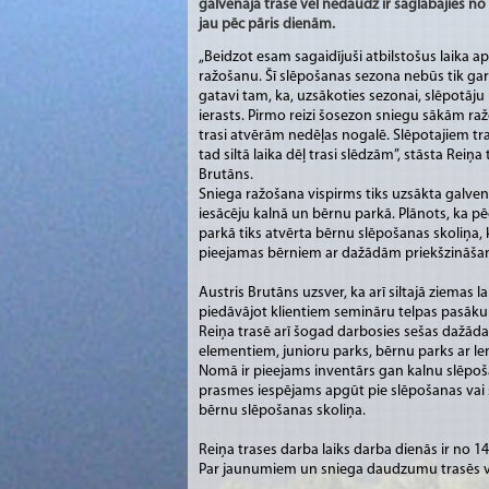
galvenajā trasē vēl nedaudz ir saglabājies no
jau pēc pāris dienām.
„Beidzot esam sagaidījuši atbilstošus laika ap
ražošanu. Šī slēpošanas sezona nebūs tik gar
gatavi tam, ka, uzsākoties sezonai, slēpotāj
ierasts. Pirmo reizi šosezon sniegu sākām ra
trasi atvērām nedēļas nogalē. Slēpotajiem tra
tad siltā laika dēļ trasi slēdzām”, stāsta Reiņa
Brutāns.
Sniega ražošana vispirms tiks uzsākta galvena
iesācēju kalnā un bērnu parkā. Plānots, ka p
parkā tiks atvērta bērnu slēpošanas skoliņa
pieejamas bērniem ar dažādām priekšzināša
Austris Brutāns uzsver, ka arī siltajā ziemas 
piedāvājot klientiem semināru telpas pasāk
Reiņa trasē arī šogad darbosies sešas dažāda
elementiem, junioru parks, bērnu parks ar le
Nomā ir pieejams inventārs gan kalnu slēpoš
prasmes iespējams apgūt pie slēpošanas vai
bērnu slēpošanas skoliņa.
Reiņa trases darba laiks darba dienās ir no 14
Par jaunumiem un sniega daudzumu trasēs var