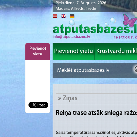
Piektdiena, 7. Augusts, 2026
Madars, Alfrēds, Fredis
info@atputasbazes.lv
Pievienot
Pievienot vietu
Krustvārdu mīk
vietu
»
Ziņas
Reiņa trase atsāk sniega raž
Gaisa temperatūrai samazinoties, aktīvās atp