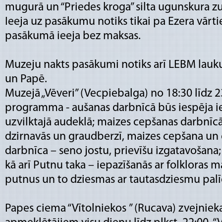
mugurā un “Priedes kroga” silta ugunskura z
Ieeja uz pasākumu notiks tikai pa Ezera vārt
pasākumā ieeja bez maksas.
Muzeju nakts pasākumi notiks arī LEBM lauk
un Papē.
Muzejā „Vēveri” (Vecpiebalga) no 18:30 līdz 
programma - aušanas darbnīcā būs iespēja iea
uzvilktajā audeklā; maizes cepšanas darbnīc
dzirnavās un graudberzī, maizes cepšana un 
darbnīca – seno jostu, prievīšu izgatavošana;
kā arī Putnu taka – iepazīšanās ar folkloras m
putnus un to dziesmas ar tautasdziesmu pal
Papes ciema “Vītolniekos ” (Rucava) zvejniek