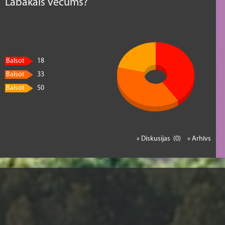
Labākais vecums?
Balsot
18
Balsot
33
Balsot
50
» Diskusijas (0)
» Arhīvs