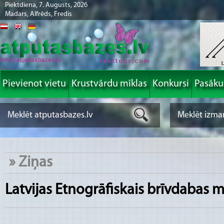
Piektdiena, 7. Augusts, 2026
Madars, Alfrēds, Fredis
info@atputasbazes.lv
Pievienot vietu
Krustvārdu mīklas
Konkursi
Pasāk
»
Ziņas
Latvijas Etnogrāfiskais brīvdabas m