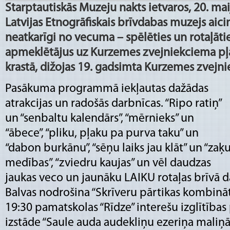
Starptautiskās Muzeju nakts ietvaros, 20. maij
Latvijas Etnogrāfiskais brīvdabas muzejs aic
neatkarīgi no vecuma – spēlēties un rotaļātie
apmeklētājus uz Kurzemes zvejniekciema pļav
krastā, dižojas 19. gadsimta Kurzemes zvejni
Pasākuma programmā iekļautas dažādas
atrakcijas un radošās darbnīcas. “Ripo ratiņ”
un “senbaltu kalendārs”, “mērnieks” un
“ābece”, “pliku, pļaku pa purva taku” un
“dabon burkānu”, “sēņu laiks jau klāt” un “zaķ
medības”, “zviedru kaujas” un vēl daudzas
jaukas veco un jaunāku LAIKU rotaļas brīvā d
Balvas nodrošina “Skrīveru pārtikas kombināt
19:30 pamatskolas “Rīdze” interešu izglītības
izstāde “Saule auda audekliņu ezeriņa maliņā”