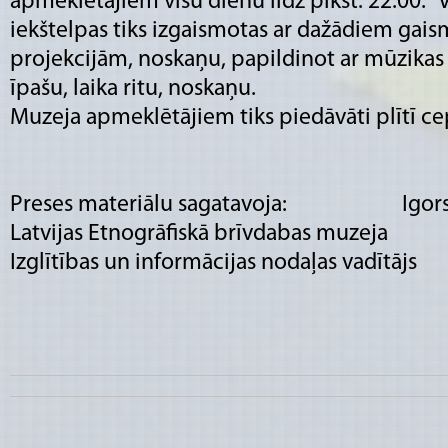
apmeklētājiem visu dienu līdz plkst. 22:00. “
iekštelpas tiks izgaismotas ar dažādiem gai
projekcijām, noskaņu, papildinot ar mūzikas
īpašu, laika ritu, noskaņu.
Muzeja apmeklētājiem tiks piedāvāti plītī cep
Preses materiālu sagatavoja: Igors 
Latvijas Etnogrāfiskā brīvdabas muzeja
Izglītības un informācijas nodaļas vadītājs