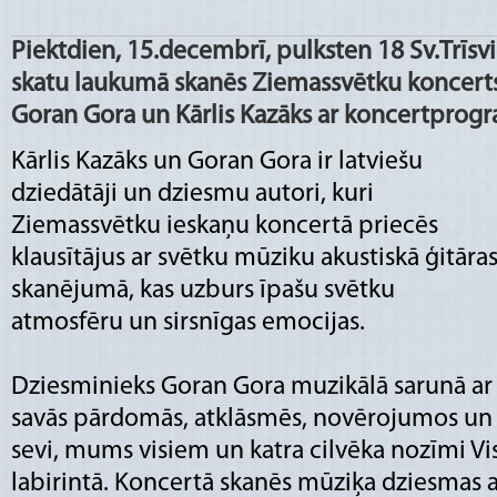
Piektdien, 15.decembrī, pulksten 18 Sv.Trīsv
skatu laukumā skanēs Ziemassvētku koncerts,
Goran Gora un Kārlis Kazāks ar koncertprogr
Kārlis Kazāks un Goran Gora ir latviešu
dziedātāji un dziesmu autori, kuri
Ziemassvētku ieskaņu koncertā priecēs
klausītājus ar svētku mūziku akustiskā ģitāra
skanējumā, kas uzburs īpašu svētku
atmosfēru un sirsnīgas emocijas.
Dziesminieks Goran Gora muzikālā sarunā ar k
savās pārdomās, atklāsmēs, novērojumos un
sevi, mums visiem un katra cilvēka nozīmi V
labirintā. Koncertā skanēs mūziķa dziesmas a