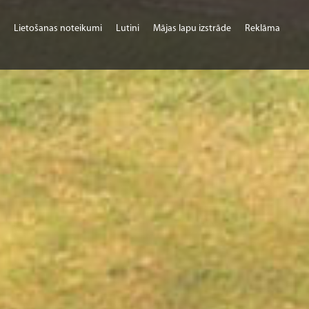
Lietošanas noteikumi
Lutini
Mājas lapu izstrāde
Reklāma