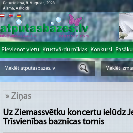
Ceturtdiena, 6. Augusts, 2026
Aisma, Askolds
info@atputasbazes.lv
Pievienot vietu
Krustvārdu mīklas
Konkursi
Pasāk
»
Ziņas
Uz Ziemassvētku koncertu ielūdz Je
Trīsvienības baznīcas tornis