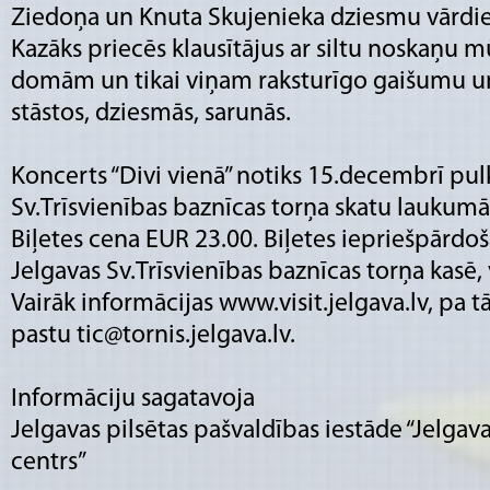
Ziedoņa un Knuta Skujenieka dziesmu vārdiem
Kazāks priecēs klausītājus ar siltu noskaņu 
domām un tikai viņam raksturīgo gaišumu un
stāstos, dziesmās, sarunās.
Koncerts “Divi vienā” notiks 15.decembrī pul
Sv.Trīsvienības baznīcas torņa skatu laukumā
Biļetes cena EUR 23.00. Biļetes iepriešpārdoš
Jelgavas Sv.Trīsvienības baznīcas torņa kasē, 
Vairāk informācijas www.visit.jelgava.lv, pa t
pastu tic@tornis.jelgava.lv.
Informāciju sagatavoja
Jelgavas pilsētas pašvaldības iestāde “Jelgav
centrs”