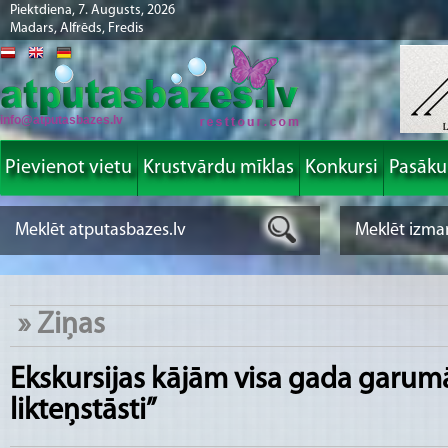
Piektdiena, 7. Augusts, 2026
Madars, Alfrēds, Fredis
info@atputasbazes.lv
Pievienot vietu
Krustvārdu mīklas
Konkursi
Pasāk
»
Ziņas
Ekskursijas kājām visa gada garumā
likteņstāsti”