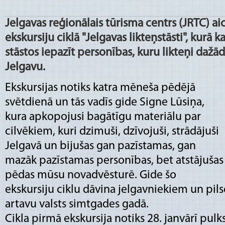
Jelgavas reģionālais tūrisma centrs (JRTC) aic
ekskursiju ciklā "Jelgavas likteņstāsti", kurā 
stāstos iepazīt personības, kuru likteņi dažādos
Jelgavu.
Ekskursijas notiks katra mēneša pēdējā
svētdienā un tās vadīs gide Signe Lūsiņa,
kura apkopojusi bagātīgu materiālu par
cilvēkiem, kuri dzimuši, dzīvojuši, strādājuši
Jelgavā un bijušas gan pazīstamas, gan
mazāk pazīstamas personības, bet atstājušas
pēdas mūsu novadvēsturē. Gide šo
ekskursiju ciklu dāvina jelgavniekiem un pils
artavu valsts simtgades gadā.
Cikla pirmā ekskursija notiks 28. janvārī pulk