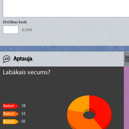
Drošības kods
Aptauja
Labākais vecums?
Balsot
18
Balsot
33
Balsot
50