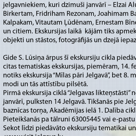
jelgavniekiem, kuri dzimuši janvārī – Elzai A
Birkertam, Fridriham Rezonam, Joahimam 
Kalpakam, Vitautam Ļūdēnam, Ernestam Bīn
un citiem. Ekskursijas laikā kājām tiks apmek
objekti un stāstos, fotogrāfijās un dzejā iepaz
Gide S. Lūsiņa ārpus šī ekskursiju cikla piedā
citas tematiskas ekskursijas, piemēram, 14. f
notiks ekskursija “Mīlas pāri Jelgavā”, bet 8. m
modi un tās attīstību pilsētā.
Pirmā ekskursija ciklā “Jelgavas likteņstāsti” n
janvārī, pulksten 14 Jelgavā. Tikšanās pie Jel
baznīcas torņa, Akadēmijas ielā 1. Dalība cik
Pieteikšanās pa tālruni 63005445 vai e-pastu 
Sekot līdzi piedāvāto ekskursiju tematikai un