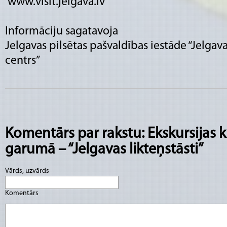
www.visit.jelgava.lv
Informāciju sagatavoja
Jelgavas pilsētas pašvaldības iestāde “Jelgav
centrs”
Komentārs par rakstu: Ekskursijas 
garumā – “Jelgavas likteņstāsti”
Vārds, uzvārds
Komentārs