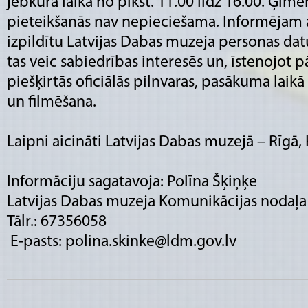
jebkurā laikā no plkst. 11.00 līdz 16.00. Ģim
pieteikšanās nav nepieciešama. Informējam a
izpildītu Latvijas Dabas muzeja personas da
tas veic sabiedrības interesēs un, īstenojot 
piešķirtās oficiālās pilnvaras, pasākuma laikā
un filmēšana.
Laipni aicināti Latvijas Dabas muzejā – Rīgā, 
Informāciju sagatavoja: Polīna Šķiņķe
Latvijas Dabas muzeja Komunikācijas nodaļa
Tālr.: 67356058
E-pasts: polina.skinke@ldm.gov.lv