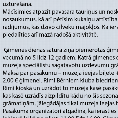
uzturēšanā.
Mācīsimies atpazīt pavasara tauriņus un nos
nosaukumus, kā arī pētīsim kukaiņu attīstīb
radījumus, kas dzīvo cilvēku mājokļos. Kā iera
piedalīties arī mazā radošā aktivitātē.
Ģimenes dienas satura ziņā piemērotas ģi
vecumā no 5 līdz 12 gadiem. Katrā ģimenes 
muzeja speciālistu sagatavotu uzdevumu gr
Maksa par pasākumu – muzeja ieejas biļete +
2.00 € ģimenei. Rimi Bērniem kluba biedrie
Rimi kioskā un uzrādot to muzeja kasē pasāku
kas kasē uzrādīs aizpildītu kādu no šīs sezo
grāmatiņām, jāiegādājas tikai muzeja ieejas 
Pasākuma organizatori atgādina, ka ierasties 