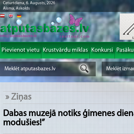
Ceturtdiena, 6. Augusts, 2026
Aisma, Askolds
info@atputasbazes.lv
Pievienot vietu
Krustvārdu mīklas
Konkursi
Pasāk
»
Ziņas
Dabas muzejā notiks ģimenes dien
modušies!”