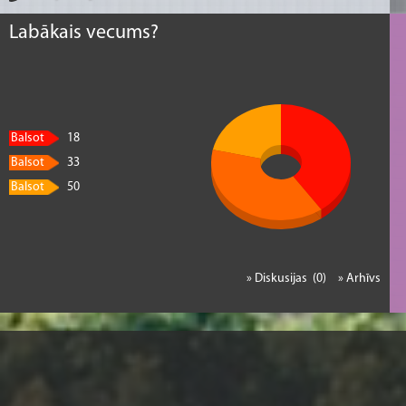
Labākais vecums?
Balsot
18
Balsot
33
Balsot
50
» Diskusijas (0)
» Arhīvs