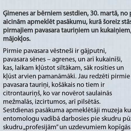
Ģimenes ar bērniem sestdien, 30. martā, no pl
aicinām apmeklēt pasākumu, kurā šoreiz stā
pirmajiem pavasara tauriņiem un kukaiņiem, 
mājokļos.
Pirmie pavasara vēstneši ir gājputni,
pavasara sēnes – agrenes, un arī kukainīši,
kas, laikam kļūstot siltākam, sāk rosīties un
kļūst arvien pamanāmāki. Jau redzēti pirmie
pavasara tauriņi, košākais no tiem ir
citrontauriņš, ko var novērot saulainās
mežmalās, izcirtumos, arī pilsētās.
Sestdienas pasākuma apmeklētāji muzeja ku
entomologu vadībā darbosies pie skudru pū
skudru „profesijām” un uzdevumiem kopīgās