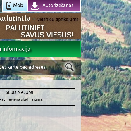
Mob
Autorizēšanās
a informācija
SLUDINĀJUMI
Nav neviena sludinājuma.