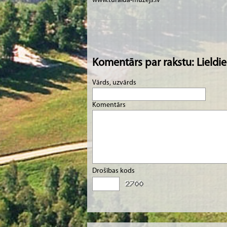
www.turaida-muzejs.lv
Komentārs par rakstu: Lieldi
Vārds, uzvārds
Komentārs
Drošības kods