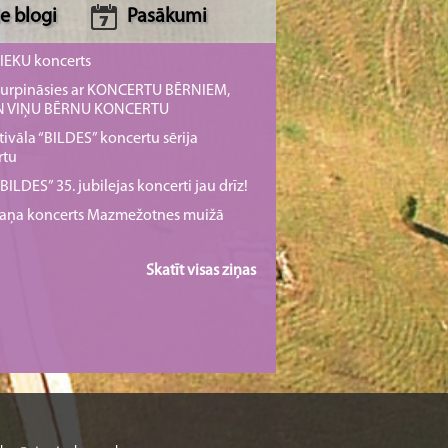
e blogi
Pasākumi
NIEKU koncerts
s turpināsies ar KONCERTU BĒRNIEM,
UN VIŅU BĒRNU KONCERTU
tivāla “BILDES” koncertu sērija
rtu
ILDES” 35. jubilejas koncerti jau drīz!
rmaņa koncerts Mazmežotnes muižā
Skatīt visas ziņas