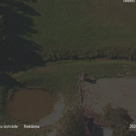
Tweets
u izstrāde
Reklāma
202