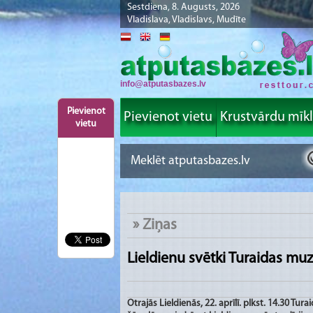
Sestdiena, 8. Augusts, 2026
Vladislava, Vladislavs, Mudīte
info@atputasbazes.lv
Pievienot
Pievienot vietu
Krustvārdu mīk
vietu
»
Ziņas
Lieldienu svētki Turaidas mu
Otrajās Lieldienās, 22. aprīlī. plkst. 14.30 Tu