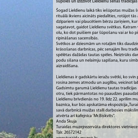
šūpolēs un izdzīvot Lieldienu senās tradīcijas
Šogad Lieldienu laikā tiks iešūpotas muižas 
rituālā ikviens aicināts piedalīties, rotājot tā
dzīpariem vai plaucētiem bērzu zariņiem, kuru
sagatavot, gaidot Lieldienu svētkus. Katram 
olu, ko dot puišiem par šūpošanu vai ar ko pi
ripināšanas sacensībās.
Svētkos ar dziesmām un rotaļām tiks daudzin
krāsošanas darbnīcas, pēc senajām līvu tradīc
spēlētas dažādas tautas spēles. Neiztrūks dan
podu sišana un nelaimju sapīšana, kuru sim
aizraidīšana.
Lieldienas ir gadskārtu ieražu svētki, ko sv
rosina zemes atmodu un auglību, veicinot lab
Gadsimtu garumā Lieldienu tautas tradīcijas s
otru, tiek pārmantotas no paaudzes paaudzē
Lieldienu brīvdienās no 19. līdz 22. aprīlim mu
baznīca, kur būs apskatāma ekspozīcija „Tura
savā darbnīcā muižas stallī darbosies māksl
atvērta arī kafejnīca 'Mr.Biskvīts".
Anda Skuja
Turaidas muzejrezervāta direktores vietniec
Tālr. 26572142