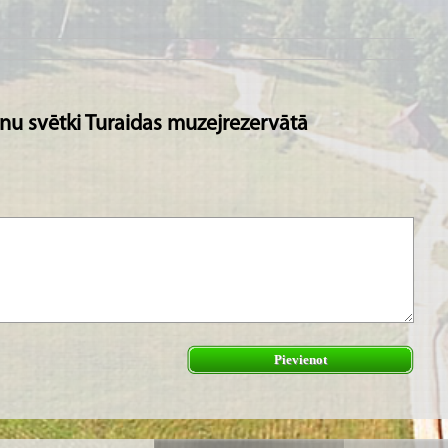
enu svētki Turaidas muzejrezervātā
Pievienot