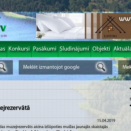
las
Konkursi
Pasākumi
Sludinājumi
Objekti
Aktuāl
zejrezervātā
15.04.2019
raidas muzejrezervāts aicina izšūpoties muižas jaunajās skaistajās