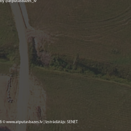
 by @atputasbazes_lv
6 © www.atputasbazes.lv | Izstrādātājs:
SENET