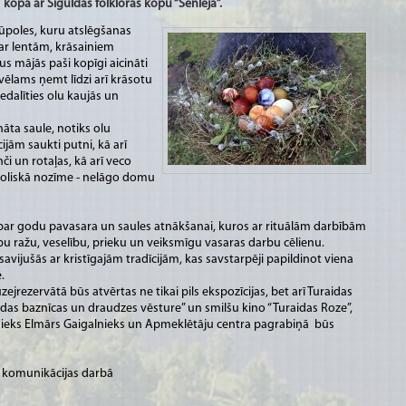
 kopā ar Siguldas folkloras kopu “Senleja”.
šūpoles, kuru atslēgšanas
s ar lentām, krāsainiem
s mājās paši kopīgi aicināti
vēlams ņemt līdzi arī krāsotu
edalīties olu kaujās un
āta saule, notiks olu
ijām saukti putni, kā arī
či un rotaļas, kā arī veco
boliskā nozīme - nelāgo domu
in par godu pavasara un saules atnākšanai, kuros ar rituālām darbībām
u ražu, veselību, prieku un veiksmīgu vasaras darbu cēlienu.
avijušās ar kristīgajām tradīcijām, kas savstarpēji papildinot viena
.
zejrezervātā būs atvērtas ne tikai pils ekspozīcijas, bet arī Turaidas
idas baznīcas un draudzes vēsture” un smilšu kino “Turaidas Roze”,
inieks Elmārs Gaigalnieks un Apmeklētāju centra pagrabiņā būs
e komunikācijas darbā