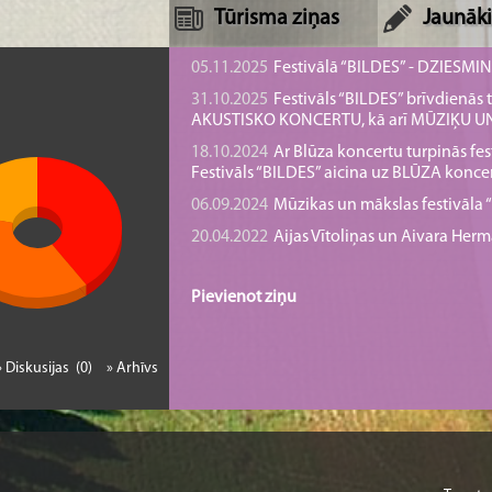
Tūrisma ziņas
Jaunāki
05.11.2025
Festivālā “BILDES” - DZIESMI
31.10.2025
Festivāls “BILDES” brīvdienā
AKUSTISKO KONCERTU, kā arī MŪZIĶU 
18.10.2024
Ar Blūza koncertu turpinās fes
Festivāls “BILDES” aicina uz BLŪZA konce
06.09.2024
Mūzikas un mākslas festivāla “B
20.04.2022
Aijas Vītoliņas un Aivara He
Pievienot ziņu
» Diskusijas (0)
» Arhīvs