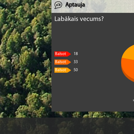
Aptauja
Labākais vecums?
Balsot
18
Balsot
33
Balsot
50