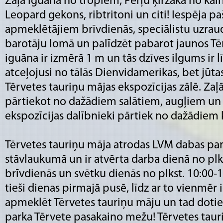
Zaļā iguāna no tropiem, Pērļu ķirzaka no kal
Leopard gekons, ribtritoni un citi! Iespēja 
apmeklētājiem brīvdienās, speciālistu uzraud
barotāju lomā un palīdzēt pabarot jaunos Tē
iguāna ir izmērā 1 m un tās dzīves ilgums ir l
atceļojusi no tālās Dienvidamerikas, bet jūtas
Tērvetes tauriņu mājas ekspozīcijas zālē. Zaļā
pārtiekot no dažādiem salātiem, augļiem un
ekspozīcijas dalībnieki pārtiek no dažādiem
Tērvetes tauriņu māja atrodas LVM dabas park
stāvlaukumā un ir atvērta darba dienā no plks
brīvdienās un svētku dienās no plkst. 10:00-18
tieši dienas pirmajā pusē, līdz ar to vienmēr
apmeklēt Tērvetes tauriņu māju un tad doti
parka Tērvete pasakaino mežu! Tērvetes tauri