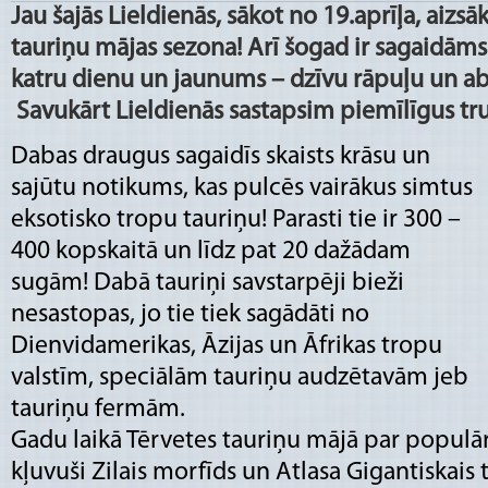
Jau šajās Lieldienās, sākot no 19.aprīļa, aizsā
tauriņu mājas sezona! Arī šogad ir sagaidāms ī
katru dienu un jaunums – dzīvu rāpuļu un ab
Savukārt Lieldienās sastapsim piemīlīgus tru
Dabas draugus sagaidīs skaists krāsu un
sajūtu notikums, kas pulcēs vairākus simtus
eksotisko tropu tauriņu! Parasti tie ir 300 –
400 kopskaitā un līdz pat 20 dažādam
sugām! Dabā tauriņi savstarpēji bieži
nesastopas, jo tie tiek sagādāti no
Dienvidamerikas, Āzijas un Āfrikas tropu
valstīm, speciālām tauriņu audzētavām jeb
tauriņu fermām.
Gadu laikā Tērvetes tauriņu mājā par populā
kļuvuši Zilais morfīds un Atlasa Gigantiskais t