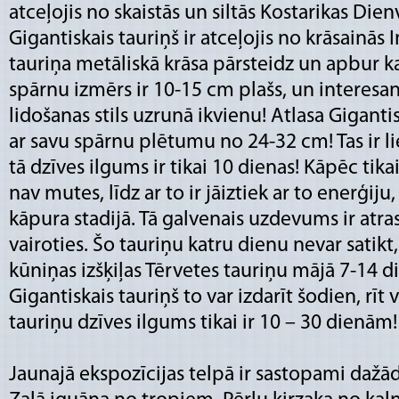
atceļojis no skaistās un siltās Kostarikas Die
Gigantiskais tauriņš ir atceļojis no krāsainās 
tauriņa metāliskā krāsa pārsteidz un apbur k
spārnu izmērs ir 10-15 cm plašs, un interesant
lidošanas stils uzrunā ikvienu! Atlasa Gigantis
ar savu spārnu plētumu no 24-32 cm! Tas ir li
tā dzīves ilgums ir tikai 10 dienas! Kāpēc tik
nav mutes, līdz ar to ir jāiztiek ar to enerģij
kāpura stadijā. Tā galvenais uzdevums ir atras
vairoties. Šo tauriņu katru dienu nevar satikt, 
kūniņas izšķiļas Tērvetes tauriņu mājā 7-14 di
Gigantiskais tauriņš to var izdarīt šodien, rīt
tauriņu dzīves ilgums tikai ir 10 – 30 dienām!
Jaunajā ekspozīcijas telpā ir sastopami dažā