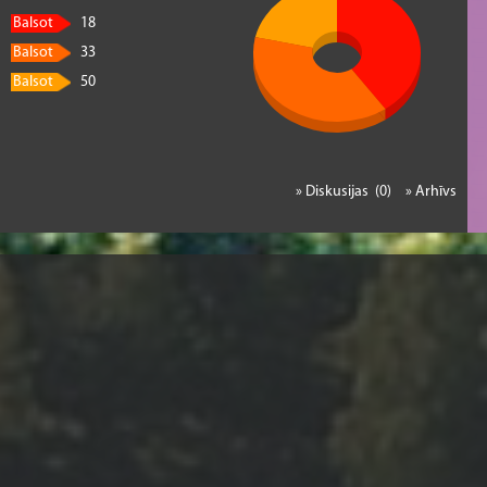
Balsot
18
Balsot
33
Balsot
50
» Diskusijas (0)
» Arhīvs