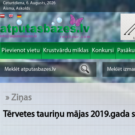
Ceturtdiena, 6. Augusts, 2026
Aisma, Askolds
info@atputasbazes.lv
Pievienot vietu
Krustvārdu mīklas
Konkursi
Pasāk
»
Ziņas
Tērvetes tauriņu mājas 2019.gada 