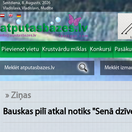
Sestdiena, 8. Augusts, 2026
Vladislava, Vladislavs, Mudīte
info@atputasbazes.lv
Pievienot vietu
Krustvārdu mīklas
Konkursi
Pasāk
»
Ziņas
Bauskas pilī atkal notiks "Senā dzīv