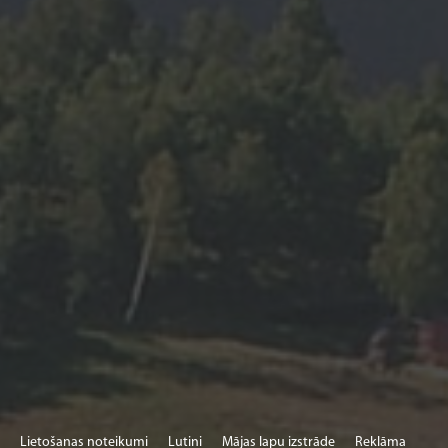
Lietošanas noteikumi
Lutini
Mājas lapu izstrāde
Reklāma