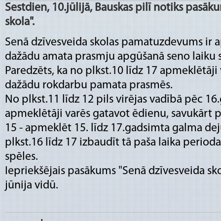
Sestdien, 10.jūlijā, Bauskas pilī notiks pasā
skola".
Senā dzīvesveida skolas pamatuzdevums ir ap
dažādu amata prasmju apgūšanā seno laiku st
Paredzēts, ka no plkst.10 līdz 17 apmeklētāj
dažādu rokdarbu pamata prasmēs.
No plkst.11 līdz 12 pils virējas vadībā pēc 16.
apmeklētāji varēs gatavot ēdienu, savukārt pē
15 - apmeklēt 15. līdz 17.gadsimta galma de
plkst.16 līdz 17 izbaudīt tā paša laika period
spēles.
Iepriekšējais pasākums "Senā dzīvesveida sko
jūnija vidū.