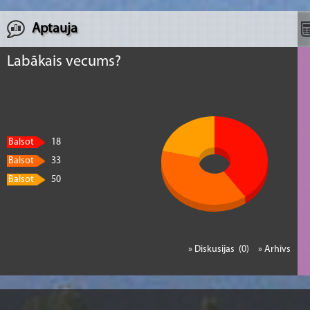
Aptauja
Labākais vecums?
Balsot
18
Balsot
33
Balsot
50
» Diskusijas (0)
» Arhīvs