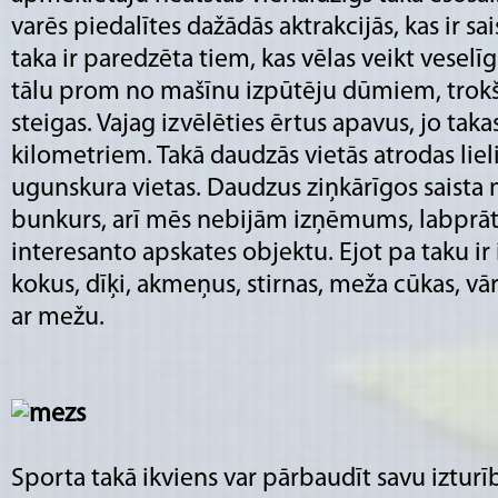
varēs piedalītes dažādās aktrakcijās, kas ir s
taka ir paredzēta tiem, kas vēlas veikt veselī
tālu prom no mašīnu izpūtēju dūmiem, tro
steigas. Vajag izvēlēties ērtus apavus, jo taka
kilometriem. Takā daudzās vietās atrodas lieli
ugunskura vietas. Daudzus ziņkārīgos saista
bunkurs, arī mēs nebijām izņēmums, labprāt
interesanto apskates objektu. Ejot pa taku ir 
kokus, dīķi, akmeņus, stirnas, meža cūkas, vār
ar mežu.
Sporta takā ikviens var pārbaudīt savu izturī