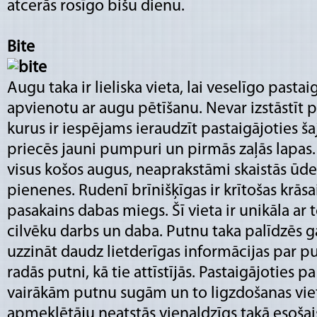
atcerās rosīgo bišu dienu.
Bite
Augu taka ir lieliska vieta, lai veselīgo pasta
apvienotu ar augu pētīšanu. Nevar izstāstīt
kurus ir iespējams ieraudzīt pastaigājoties šaj
priecēs jauni pumpuri un pirmās zaļās lapas. 
visus košos augus, neaprakstāmi skaistās ūd
pienenes. Rudenī brīnišķīgas ir krītošas krās
pasakains dabas miegs. Šī vieta ir unikāla ar to
cilvēku darbs un daba. Putnu taka palīdzēs 
uzzināt daudz lietderīgas informācijas par pu
radās putni, kā tie attīstījās. Pastaigājoties p
vairākām putnu sugām un to ligzdošanas vi
apmeklētāju neatstās vienaldzīgs takā esošais