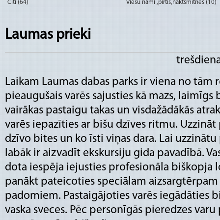
Citi (64)
Viesu nami ,pirtis,naktsmītnes (10)
Laumas prieki
trešdien
Laikam Laumas dabas parks ir viena no tām r
pieaugušais varēs sajusties kā mazs, laimīgs 
vairākas pastaigu takas un visdažādākās atrakc
varēs iepazīties ar bišu dzīves ritmu. Uzzin
dzīvo bites un ko īsti viņas dara. Lai uzzinātu
labāk ir aizvadīt ekskursiju gida pavadībā. Vas
dota iespēja iejusties profesionāla biškopja 
panākt pateicoties speciālam aizsargtērpam 
padomiem. Pastaigājoties varēs iegādāties 
vaska sveces. Pēc personīgās pieredzes varu pa