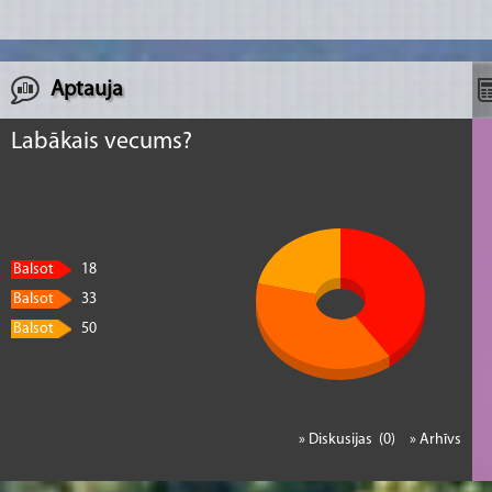
Aptauja
Labākais vecums?
Balsot
18
Balsot
33
Balsot
50
» Diskusijas (0)
» Arhīvs