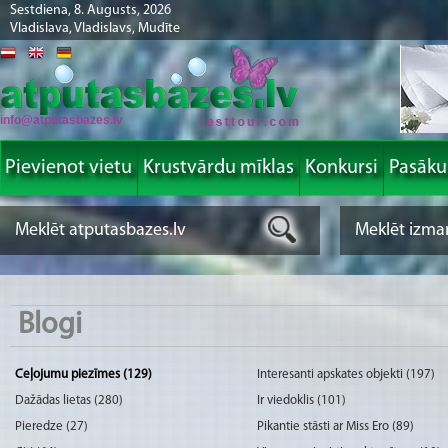
Sestdiena, 8. Augusts, 2026
Vladislava, Vladislavs, Mudīte
info@atputasbazes.lv
Pievienot vietu
Krustvārdu mīklas
Konkursi
Pasāk
Blogi
Ceļojumu piezīmes (129)
Interesanti apskates objekti (197)
Dažādas lietas (280)
Ir viedoklis (101)
Pieredze (27)
Pikantie stāsti ar Miss Ero (89)