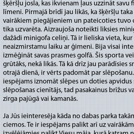
šķēršļu josla, kas ikvienam ļaus uzzināt savu 
līmeni. Pirmajā brīdī jau likās, ka šķēršļu ta
vairākiem piegājieniem un pateicoties tuvo c
tika uzvarēta. Aizraujoša noteikti liksies mini
dažādi minigofa celiņi. Tā ir lieliska vieta, ku
neaizmirstamu laiku ar ģimeni. Bija visai int
izmēģināt savas prasmes golfā. Šis sporta veid
grūtāks, nekā likās. Tā kā drīz jau parādīsies s
otrajā dienā, ir vērts padomāt par slēpošanu.
iespējams iznomāt slēpes un doties apvidus 
slēpošanas cienītājs, tad pasakainus brīžus v
zirga pajūgā vai kamanās.
Ja Jūs ieinteresēja kāda no dabas parka takā
ciemos. Te ir iespējams palikt arī uz vairāk
izvēlējāmies palikt Viesu māja, kurā katram 