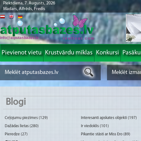
Piektdiena, 7. Augusts, 2026
Madars, Alfrēds, Fredis
info@atputasbazes.lv
Pievienot vietu
Krustvārdu mīklas
Konkursi
Pasāk
Blogi
Ceļojumu piezīmes (129)
Interesanti apskates objekti (197)
Dažādas lietas (280)
Ir viedoklis (101)
Pieredze (27)
Pikantie stāsti ar Miss Ero (89)