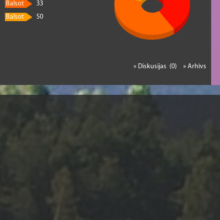
Balsot
33
Balsot
50
» Diskusijas (0)
» Arhīvs