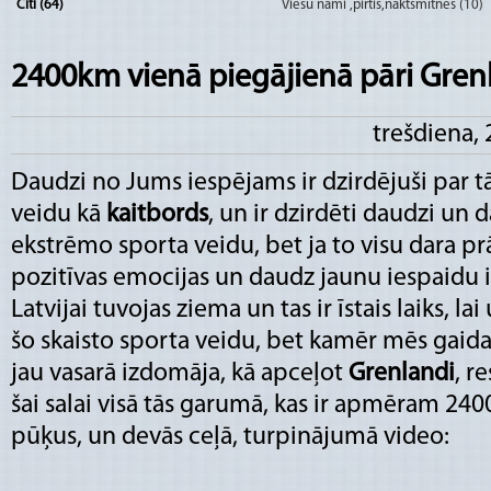
Citi (64)
Viesu nami ,pirtis,naktsmītnes (10)
2400km vienā piegājienā pāri Gren
trešdiena,
Daudzi no Jums iespējams ir dzirdējuši par t
veidu kā
kaitbords
, un ir dzirdēti daudzi un 
ekstrēmo sporta veidu, bet ja to visu dara prā
pozitīvas emocijas un daudz jaunu iespaidu ir
Latvijai tuvojas ziema un tas ir īstais laiks, l
šo skaisto sporta veidu, bet kamēr mēs gaida
jau vasarā izdomāja, kā apceļot
Grenlandi
, r
šai salai visā tās garumā, kas ir apmēram 240
pūķus, un devās ceļā, turpinājumā video: