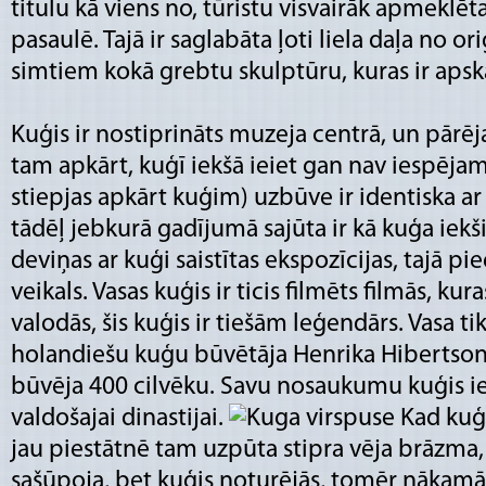
titulu kā viens no, tūristu visvairāk apmekl
pasaulē. Tajā ir saglabāta ļoti liela daļa no oriģ
simtiem kokā grebtu skulptūru, kuras ir aps
Kuģis ir nostiprināts muzeja centrā, un pārēja
tam apkārt, kuģī iekšā ieiet gan nav iespējam
stiepjas apkārt kuģim) uzbūve ir identiska ar
tādēļ jebkurā gadījumā sajūta ir kā kuģa iek
deviņas ar kuģi saistītas ekspozīcijas, tajā pi
veikals. Vasas kuģis ir ticis filmēts filmās, ku
valodās, šis kuģis ir tiešām leģendārs. Vasa 
holandiešu kuģu būvētāja Henrika Hibertso
būvēja 400 cilvēku. Savu nosaukumu kuģis ie
valdošajai dinastijai.
Kad kuģi
jau piestātnē tam uzpūta stipra vēja brāzma,
sašūpoja, bet kuģis noturējās, tomēr nākamā