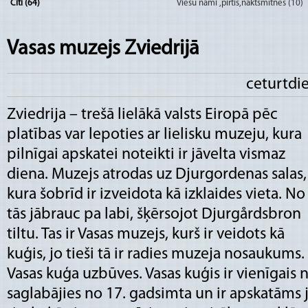
Citi (64)
Viesu nami ,pirtis,naktsmītnes (10)
Vasas muzejs Zviedrijā
ceturtdi
Zviedrija – trešā lielākā valsts Eiropā pēc
platības var lepoties ar lielisku muzeju, kura
pilnīgai apskatei noteikti ir jāvelta vismaz
diena. Muzejs atrodas uz Djurgordenas salas,
kura šobrīd ir izveidota kā izklaides vieta. No
tās jābrauc pa labi, šķērsojot Djurgårdsbron
tiltu. Tas ir Vasas muzejs, kurš ir veidots kā
kuģis, jo tieši tā ir radies muzeja nosaukums.
Vasas kuģa uzbūves. Vasas kuģis ir vienīgais n
saglabājies no 17. gadsimta un ir apskatāms j