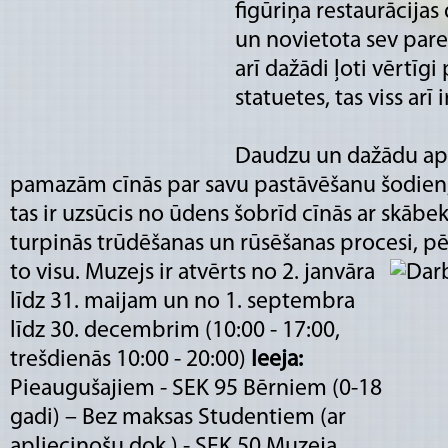
figūriņa restaurācijas
un novietota sev pared
arī dažādi ļoti vērtīgi
statuetes, tas viss ar
Daudzu un dažādu aps
pamazām cīnās par savu pastāvēšanu šodien, 
tas ir uzsūcis no ūdens šobrīd cīnās ar skābekl
turpinās trūdēšanas un rūsēšanas procesi, pē
to visu.
Muzejs ir atvērts no 2. janvāra
līdz 31. maijam un no 1. septembra
līdz 30. decembrim (10:00 - 17:00,
trešdienās 10:00 - 20:00)
Ieeja:
Pieaugušajiem - SEK 95 Bērniem (0-18
gadi) – Bez maksas Studentiem (ar
apliecinošu dok.) - SEK 50 Muzeja