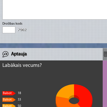
Drošības kods
Aptauja
Labākais vecums?
Balsot
18
Balsot
33
Balsot
50