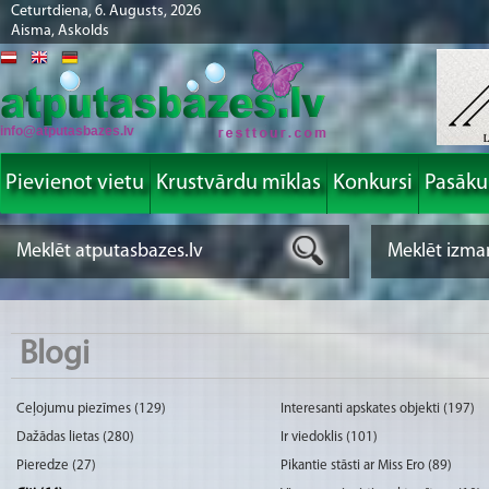
Ceturtdiena, 6. Augusts, 2026
Aisma, Askolds
info@atputasbazes.lv
Pievienot vietu
Krustvārdu mīklas
Konkursi
Pasāk
Blogi
Ceļojumu piezīmes (129)
Interesanti apskates objekti (197)
Dažādas lietas (280)
Ir viedoklis (101)
Pieredze (27)
Pikantie stāsti ar Miss Ero (89)