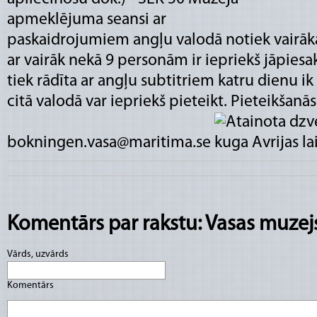
apmeklējuma seansi ar
paskaidrojumiem angļu valodā notiek vairāka
ar vairāk nekā 9 personām ir iepriekš jāpiesa
tiek rādīta ar angļu subtitriem katru dienu i
citā valodā var iepriekš pieteikt. Pieteikšanās
bokningen.vasa@maritima.se
Komentārs par rakstu: Vasas muzejs
Vārds, uzvārds
Komentārs