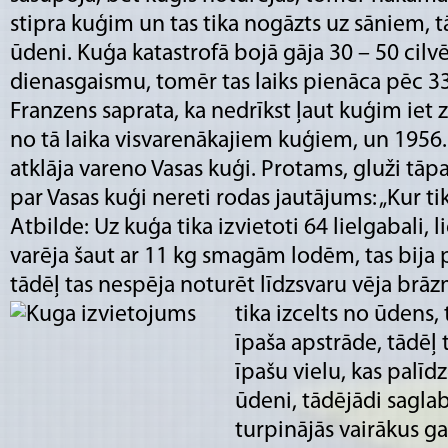
stipra kuģim un tas tika nogāzts uz sāniem, t
ūdeni. Kuģa katastrofā bojā gāja 30 – 50 cilvē
dienasgaismu, tomēr tas laiks pienāca pēc 
Franzens saprata, ka nedrīkst ļaut kuģim iet 
no tā laika visvarenākajiem kuģiem, un 1956.
atklāja vareno Vasas kuģi. Protams, gluži tāpat
par Vasas kuģi nereti rodas jautājums: „Kur ti
Atbilde: Uz kuģa tika izvietoti 64 lielgabali, l
varēja šaut ar 11 kg smagām lodēm, tas bija p
tādēļ tas nespēja noturēt līdzsvaru vēja brāz
tika izcelts no ūdens
īpaša apstrāde, tādēļ 
īpašu vielu, kas palīd
ūdeni, tādējādi sagla
turpinājās vairākus ga