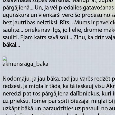
izslavinātās zupas vārīšana. Manuprāt, zupas d
pārgājienā... Un, ja vēl piedalies gatavošanas 
ugunskura un vienkārši vēro šo procesu no s
bez jautrības neiztiksi. Rīts... Mums ir paveici
saulīte... prieks nav ilgs, jo lielie, drūmie mā
saulīti. Ejam katrs savā solī... Zinu, ka drīz v
bākai
...
Nodomāju, ja jau bāka, tad jau varēs redzēt p
redzesi, ja migla ir tāda, ka tā ieskauj visu
neredzi pat tos pārgājiena dalībniekus, kuri 
uz priekšu. Tomēr par spīti biezajai miglai bij
uzkāpt bākā un paraudzīties uz pasauli no au