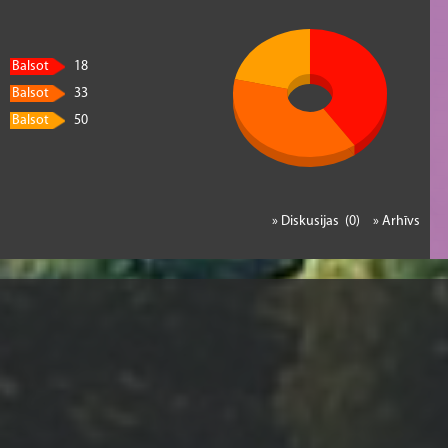
Balsot
18
Balsot
33
Balsot
50
» Diskusijas (0)
» Arhīvs