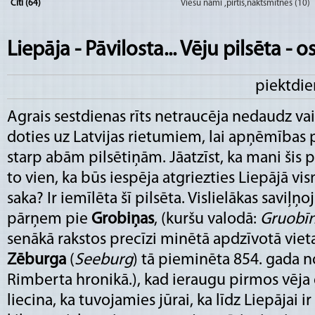
Citi (64)
Viesu nami ,pirtis,naktsmītnes (10)
Liepāja - Pāvilosta... Vēju pilsēta - os
piektdie
Agrais sestdienas rīts netraucēja nedaudz va
doties uz Latvijas rietumiem, lai apņēmības 
starp abām pilsētiņām. Jāatzīst, ka mani šis pā
to vien, ka būs iespēja atgriezties Liepājā vis
saka? Ir iemīlēta šī pilsēta. Vislielākas savi
pārņem pie
Grobiņas
, (
kuršu valodā
:
Gruobī
senākā rakstos precīzi minētā apdzīvotā vieta L
Zēburga
(
Seeburg
) tā pieminēta 854. gada 
Rimberta
hronikā.), kad ieraugu pirmos vēja 
liecina, ka tuvojamies jūrai, ka līdz Liepājai 