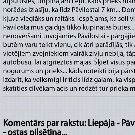
atpūtušies, turpinājām ceļu. Kāds prieks ma
norādes izlasīju, ka līdz Pāvilostai 7 km... Do
kļuva vieglāks un raitāks. Iespējams, ka soli vi
Pāvilostā mūs gaidīja tikko kūpinātas butes...
nenovēršami tuvojāmies Pāvilostai - pārgājie
butēm varu teikt vienu, cik ātri parādījās, ti
vietējiem zvejniekiem vairāk zivju nebija, t
autobusu, lai atgrieztos mājās. Šķiet visus 
nogurums un prieks... kāds noteikti bija pārst
izdarīt, ka veiksmīgi ir ticis līdz galam, ka vispār
skatīties cilvēkam acīs un redzēt tur priek
Komentārs par rakstu: Liepāja - Pāvil
- ostas pilsētiņa...