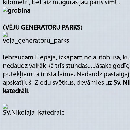
kilometri, bet aiz muguras jau pāris simti.
(VĒJU
GENERATORU PARKS
)
Iebraucām Liepājā, izkāpām no autobusa, ku
nedaudz vairāk kā trīs stundas... Jāsaka godīg
putekļiem tā ir īsta laime. Nedaudz pastaigā
apskatījuši Ziedu svētkus, devāmies uz
Sv. Ni
katedrāli
.