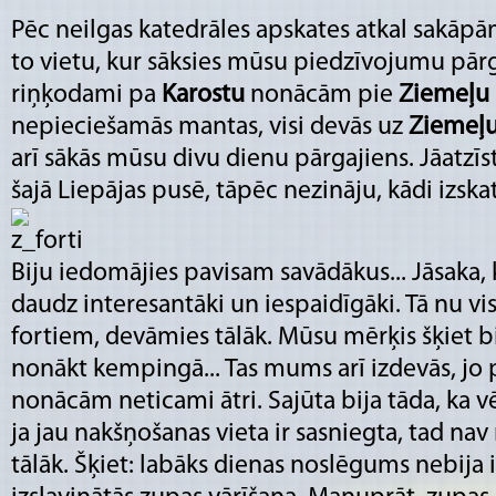
Pēc neilgas katedrāles apskates atkal sakāpā
to vietu, kur sāksies mūsu piedzīvojumu pārg
riņķodami pa
Karostu
nonācām pie
Ziemeļu
nepieciešamās mantas, visi devās uz
Ziemeļu
arī sākās mūsu divu dienu pārgajiens. Jāatzīst
šajā Liepājas pusē, tāpēc nezināju, kādi izskatā
Biju iedomājies pavisam savādākus... Jāsaka, k
daudz interesantāki un iespaidīgāki. Tā nu vis
fortiem, devāmies tālāk. Mūsu mērķis šķiet bi
nonākt kempingā... Tas mums arī izdevās, jo
nonācām neticami ātri. Sajūta bija tāda, ka vēl
ja jau nakšņošanas vieta ir sasniegta, tad na
tālāk. Šķiet: labāks dienas noslēgums nebija 