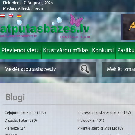
Piektdiena, 7. Augusts, 2026
Madars, Alfrēds, Fredis
info@atputasbazes.lv
Pievienot vietu
Krustvārdu mīklas
Konkursi
Pasāk
Blogi
Ceļojumu piezīmes (129)
Interesanti apskates objekti (197)
Dažādas lietas (280)
Ir viedoklis (101)
Pieredze (27)
Pikantie stāsti ar Miss Ero (89)