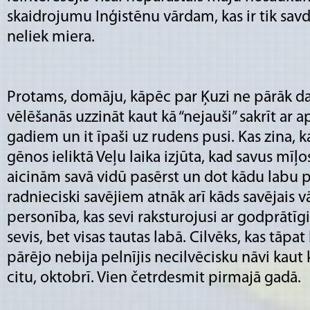
skaidrojumu Inģistēnu vārdam, kas ir tik savd
neliek miera.
Protams, domāju, kāpēc par Ķuzi ne pārāk da
vēlēšanās uzzināt kaut kā “nejauši” sakrīt ar
gadiem un it īpaši uz rudens pusi. Kas zina, ka
gēnos ieliktā Veļu laika izjūta, kad savus mīļ
aicinām savā vidū pasērst un dot kādu labu
radnieciski savējiem atnāk arī kāds savējais 
personība, kas sevi raksturojusi ar godprātī
sevis, bet visas tautas labā. Cilvēks, kas tāpa
pārējo nebija pelnījis necilvēcisku nāvi kaut
citu, oktobrī. Vien četrdesmit pirmajā gadā.