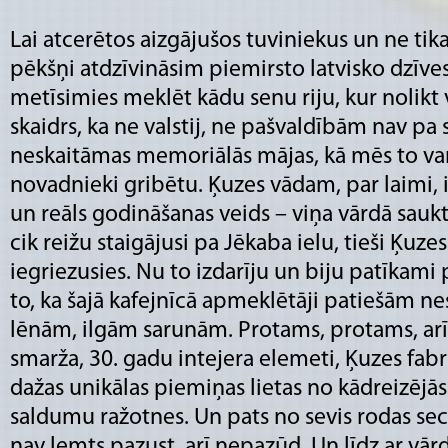
Lai atcerētos aizgājušos tuviniekus un ne tika
pēkšņi atdzīvināsim piemirsto latvisko dzīv
metīsimies meklēt kādu senu riju, kur nolikt v
skaidrs, ka ne valstij, ne pašvaldībām nav p
neskaitāmas memoriālās mājas, kā mēs to va
novadnieki gribētu. Ķuzes vādam, par laimi,
un reāls godināšanas veids – viņa vārdā saukt
cik reižu staigājusi pa Jēkaba ielu, tieši Ķuze
iegriezusies. Nu to izdarīju un biju patīkami 
to, ka šajā kafejnīcā apmeklētāji patiešām nest
lēnām, ilgām sarunām. Protams, protams, arī 
smarža, 30. gadu intejera elemeti, Ķuzes fabr
dažas unikālas piemiņas lietas no kādreizējās
saldumu ražotnes. Un pats no sevis rodas s
nav lemts pazust, arī nepazūd. Un līdz ar vā