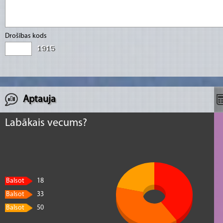
Drošības kods
Aptauja
Labākais vecums?
Balsot
18
Balsot
33
Balsot
50