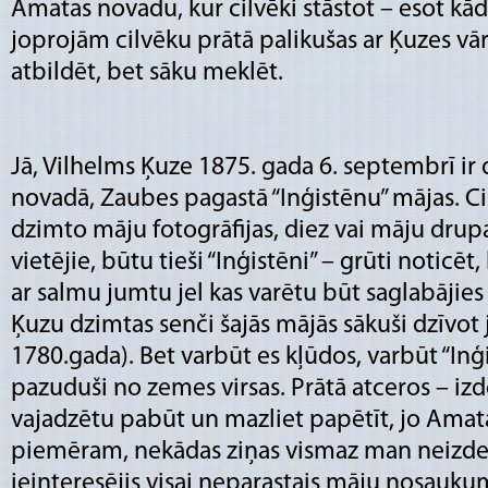
Amatas novadu, kur cilvēki stāstot – esot kād
joprojām cilvēku prātā palikušas ar Ķuzes vā
atbildēt, bet sāku meklēt.
Jā, Vilhelms Ķuze 1875. gada 6. septembrī ir
novadā, Zaubes pagastā “Inģistēnu” mājas. Ci
dzimto māju fotogrāfijas, diez vai māju drup
vietējie, būtu tieši “Inģistēni” – grūti noticē
ar salmu jumtu jel kas varētu būt saglabājies 
Ķuzu dzimtas senči šajās mājās sākuši dzīvot
1780.gada). Bet varbūt es kļūdos, varbūt “Inģ
pazuduši no zemes virsas. Prātā atceros – i
vajadzētu pabūt un mazliet papētīt, jo Amat
piemēram, nekādas ziņas vismaz man neizdev
ieinteresējis visai neparastais māju nosauku