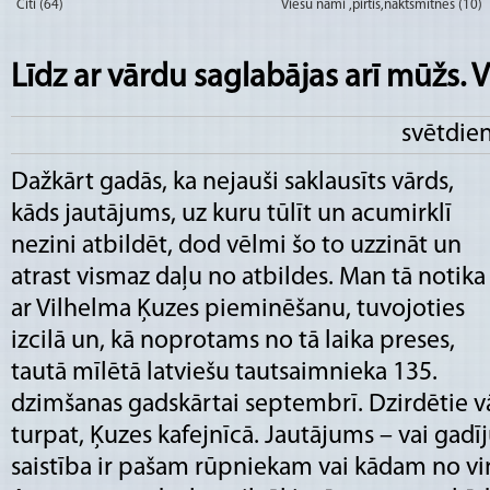
Citi (64)
Viesu nami ,pirtis,naktsmītnes (10)
Līdz ar vārdu saglabājas arī mūžs. 
svētdien
Dažkārt gadās, ka nejauši saklausīts vārds,
kāds jautājums, uz kuru tūlīt un acumirklī
nezini atbildēt, dod vēlmi šo to uzzināt un
atrast vismaz daļu no atbildes. Man tā notika
ar Vilhelma Ķuzes pieminēšanu, tuvojoties
izcilā un, kā noprotams no tā laika preses,
tautā mīlētā latviešu tautsaimnieka 135.
dzimšanas gadskārtai septembrī. Dzirdētie vā
turpat, Ķuzes kafejnīcā. Jautājums – vai gad
saistība ir pašam rūpniekam vai kādam no vi