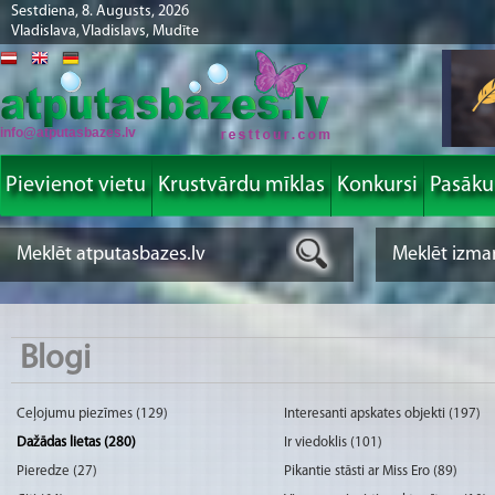
Sestdiena, 8. Augusts, 2026
Vladislava, Vladislavs, Mudīte
info@atputasbazes.lv
Pievienot vietu
Krustvārdu mīklas
Konkursi
Pasāk
Blogi
Ceļojumu piezīmes (129)
Interesanti apskates objekti (197)
Dažādas lietas (280)
Ir viedoklis (101)
Pieredze (27)
Pikantie stāsti ar Miss Ero (89)