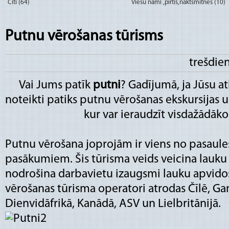
Citi (64)
Viesu nami ,pirtis,naktsmītnes (10)
Putnu vērošanas tūrisms
trešdie
Vai Jums patīk
putni
? Gadījumā, ja Jūsu atb
noteikti patiks putnu vērošanas ekskursijas u
kur var ieraudzīt visdažādāko
Putnu vērošana joprojām ir viens no pasaule
pasākumiem. Šis tūrisma veids veicina lauk
nodrošina darbavietu izaugsmi lauku apvido
vērošanas tūrisma operatori atrodas Čīlē, Gam
Dienvidāfrikā, Kanādā, ASV un Lielbritānijā.