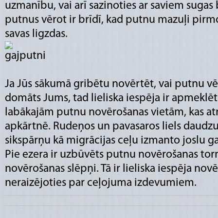
uzmanību, vai arī sazinoties ar saviem sugas
putnus vērot ir brīdī, kad putnu mazuļi pirmo
savas ligzdas.
Ja Jūs sākumā gribētu novērtēt, vai putnu vē
domāts Jums, tad lieliska iespēja ir apmeklēt
labākajām putnu novērošanas vietām, kas at
apkārtnē. Rudeņos un pavasaros liels daud
sikspārņu kā migrācijas ceļu izmanto joslu g
Pie ezera ir uzbūvēts putnu novērošanas torn
novērošanas slēpņi. Tā ir lieliska iespēja nov
neraizējoties par ceļojuma izdevumiem.