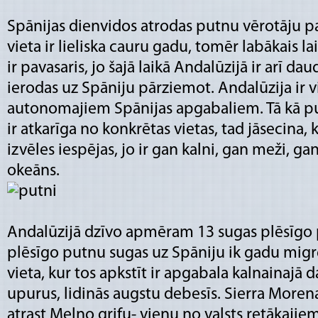
Spānijas dienvidos atrodas putnu vērotāju pa
vieta ir lieliska cauru gadu, tomēr labākais la
ir pavasaris, jo šajā laikā Andalūzijā ir arī d
ierodas uz Spāniju pārziemot. Andalūzija ir 
autonomajiem Spānijas apgabaliem. Tā kā p
ir atkarīga no konkrētas vietas, tad jāsecina, 
izvēles iespējas, jo ir gan kalni, gan meži, ga
okeāns.
Andalūzijā dzīvo apmēram 13 sugas plēsīgo p
plēsīgo putnu sugas uz Spāniju ik gadu migr
vieta, kur tos apkstīt ir apgabala kalnainajā d
upurus, lidinās augstu debesīs. Sierra Morena 
atrast Melno grifu- vienu no valsts retākajie