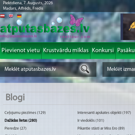
Piektdiena, 7. Augusts, 2026
Madars, Alfrēds, Fredis
info@atputasbazes.lv
Pievienot vietu
Krustvārdu mīklas
Konkursi
Pasāk
Blogi
Ceļojumu piezīmes (129)
Interesanti apskates objekti (197)
Dažādas lietas (280)
Ir viedoklis (101)
Pieredze (27)
Pikantie stāsti ar Miss Ero (89)