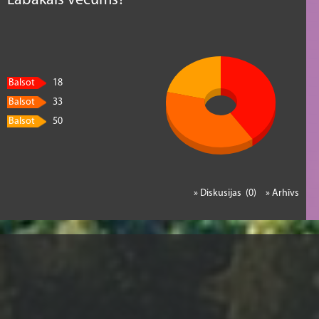
Labākais vecums?
Balsot
18
Balsot
33
Balsot
50
» Diskusijas (0)
» Arhīvs