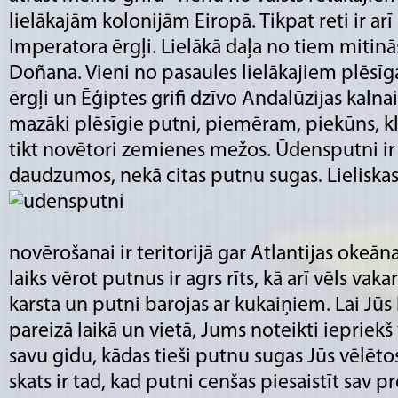
lielākajām kolonijām Eiropā. Tikpat reti ir arī
Imperatora ērgļi. Lielākā daļa no tiem mitin
Doñana. Vieni no pasaules lielākajiem plēsī
ērgļi un Ēģiptes grifi dzīvo Andalūzijas kalna
mazāki plēsīgie putni, piemēram, piekūns, kli
tikt novētori zemienes mežos. Ūdensputni ir
daudzumos, nekā citas putnu sugas. Lieliskas
novērošanai ir teritorijā gar Atlantijas okeāna
laiks vērot putnus ir agrs rīts, kā arī vēls vaka
karsta un putni barojas ar kukaiņiem. Lai Jūs
pareizā laikā un vietā, Jums noteikti iepriekš
savu gidu, kādas tieši putnu sugas Jūs vēlētos
skats ir tad, kad putni cenšas piesaistīt sav