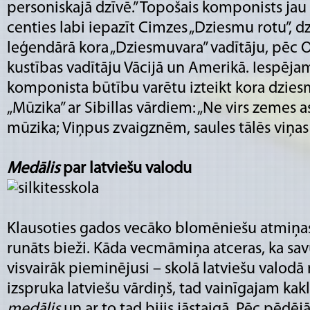
personiskajā dzīvē.” Topošais komponists j
centies labi iepazīt Cimzes „Dziesmu rotu”, dz
leģendārā kora „Dziesmuvara” vadītāju, pēc O
kustības vadītāju Vācijā un Amerikā. Iespējam
komponista būtību varētu izteikt kora dzies
„Mūzika” ar Sibillas vārdiem: „Ne virs zemes 
mūzika; Viņpus zvaigznēm, saules tālēs viņas g
Medālis
par latviešu valodu
Klausoties gados vecāko blomēniešu atmiņas, 
runāts bieži. Kāda vecmāmiņa atceras, ka s
visvairāk pieminējusi – skolā latviešu valodā 
izspruka latviešu vārdiņš, tad vainīgajam kak
medālis
un ar to tad bijis jāstaigā. Pēc pēdēj