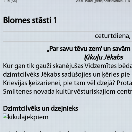
Citi (64)
Viesu nami ,pirtis,naktsmītnes (10)
Blomes stāsti 1
ceturtdiena
„Par savu tēvu zem’ un savā
Ķikuļu Jēkabs
Kur gan tik gauži skanējušas Vidzemītes bēda
dzimtcilvēks Jēkabs sadūšojies un ķēries pie 
Krievijas ķeizarienei, pie tam vēl dzejā? Pro
Smiltenes novada kultūrvēsturiskajiem cent
Dzimtcilvēks un dzejnieks