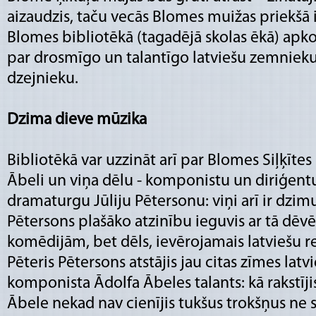
aizaudzis, taču vecās Blomes muižas priekšā
Blomes bibliotēkā (tagadējā skolas ēkā) apk
par drosmīgo un talantīgo latviešu zemnieku
dzejnieku.
Dzima dieve mūzika
Bibliotēkā var uzzināt arī par Blomes Siļķītes
Ābeli un viņa dēlu - komponistu un diriģent
dramaturgu Jūliju Pētersonu: viņi arī ir dzimu
Pētersons plašāko atzinību ieguvis ar tā dēv
komēdijām, bet dēls, ievērojamais latviešu r
Pēteris Pētersons atstājis jau citas zīmes latvi
komponista Ādolfa Ābeles talants: kā rakstīji
Ābele nekad nav cienījis tukšus trokšņus ne 