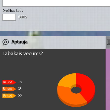
Drošības kods
Aptauja
Labākais vecums?
Balsot
18
Balsot
33
Balsot
50