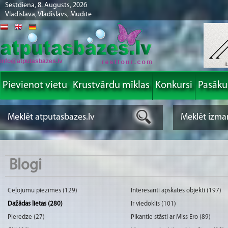
Sestdiena, 8. Augusts, 2026
Vladislava, Vladislavs, Mudīte
info@atputasbazes.lv
Pievienot vietu
Krustvārdu mīklas
Konkursi
Pasāk
Blogi
Ceļojumu piezīmes (129)
Interesanti apskates objekti (197)
Dažādas lietas (280)
Ir viedoklis (101)
Pieredze (27)
Pikantie stāsti ar Miss Ero (89)