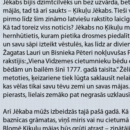
Jēkabs bijis dzimtcilvēks un bez uzvārda, bet,
mājās, tad tā arī saukts – Ķikuļu Jēkabs. Tieši 
pirmo līdz šim zināmo latviešu rakstīto laicī
Kā tad toreiz viss noticis? Jēkabs no Ķikuļu m
hernhūtietis, kuram pietika drosmes piedal
un savu sāpi izteikt vēstulēs, kas līdz ar div
Žagatas Lauri un Bisnieka Pēteri nokļuvušas Pē
rakstījis: „Viena Vidzemes cietumnieku bēdu 
bēdām un bailēm šinī 1777. gadā taisīta.” Žēl
metoties, ķeizariene tiek lūgta saklausīt nel
kas vēlas tikai savu tēvu zemi un savas mājas.
pierasts, lielais zemāko pat negrasās uzklausī
Arī Jēkaba mūžs izbeidzās tajā pašā gadā. Kā 
baznīcas grāmatas, viņš miris vai nu cietumā
Blomē Ķikuļu mājas būs grūti atrast – zinātāji 