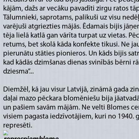
kājām, dažs ar vecāku pavadīti zirgu ratos tāp
Tālumnieki, saprotams, palikuši uz visu nedē
varējuši atgriezties mājās. Ēdamais bijis jāņ
tēja lielā katlā gan vārīta turpat uz vietas. P
retums, bet skolā kāda konfekte tikusi. Ne jau
pierunātu stāties pionieros. Un kāds bijis sa
kad kādās dzimšanas dienas svinībās bērni rāv
dziesma”...
Diemžēl, kā jau visur Latvijā, zināmā gada zi
daļai mazo pēckara blomēniešu bija jāatvadās
un pašiem savām mājām. Ne velti Blomes ce
visiem pagasta iedzīvotājiem, kuri no 1940. ga
represēti.