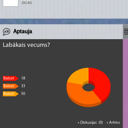
Aptauja
Labākais vecums?
Balsot
18
Balsot
33
Balsot
50
» Diskusijas (0)
» Arhīvs