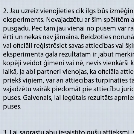
2. Jau uzreiz vienojieties cik ilgs būs izmēģi
eksperiments. Nevajadzētu ar šīm spēlītēm ai
pusgadu. Pēc tam jau vienai no pusēm var rasti
ērti un nekas nav jāmaina. Beidzoties norunā
vai oficiāli reģistrēsiet savas attiecības vai šķ
eksperimenta gala rezultātam ir jābūt mērķi
kopēji veidot ģimeni vai nē, nevis vienkārši 
laikā, ja abi partneri vienojas, ka oficiāla att
priekš viņiem, var arī attiecības turpināties t
vajadzētu vairāk piedomāt pie attiecību juri
puses. Galvenais, lai iegūtais rezultāts apmie
puses.
3. Lai saprastu abu iesaistīto pušu attieksmi