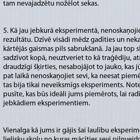
tam nevajadzētu nožēlot sekas.
5. Kā jau jebkurā eksperimentā, nenoskaņojiet
rezultātu. Dzīvē visādi mēdz gadīties un neka
kārtējās gaismas pils sabrukšanā. Ja jau top s
sadzīvot kopā, neuztveriet to kā traģēdiju, a
draudzīgi šķirties, nesabojājot to jauko, kas jūs
pat laikā nenoskaņojiet sevi, ka neesat piem
tas bija tikai neveiksmīgs eksperiments. Notei
pusīte, kas būs ideāli jums piemērots, lai ra
jebkādiem eksperimentiem.
Vienalga kā jums ir gājis šai laulību eksperim
lielisku skolu no kuras mācīties sevi pilnveido