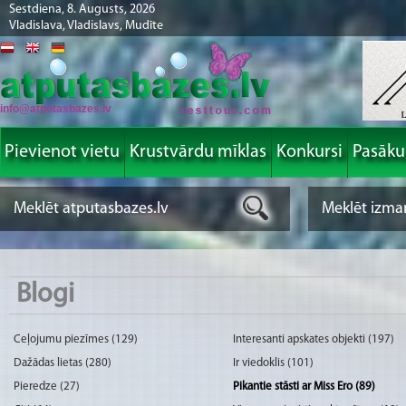
Sestdiena, 8. Augusts, 2026
Vladislava, Vladislavs, Mudīte
info@atputasbazes.lv
Pievienot vietu
Krustvārdu mīklas
Konkursi
Pasāk
Blogi
Ceļojumu piezīmes (129)
Interesanti apskates objekti (197)
Dažādas lietas (280)
Ir viedoklis (101)
Pieredze (27)
Pikantie stāsti ar Miss Ero (89)