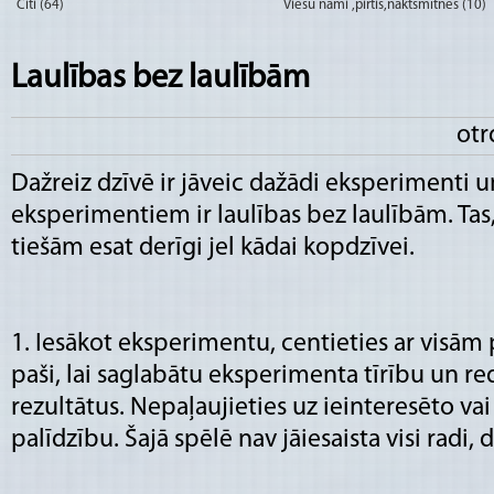
Citi (64)
Viesu nami ,pirtis,naktsmītnes (10)
Laulības bez laulībām
otr
Dažreiz dzīvē ir jāveic dažādi eksperimenti 
eksperimentiem ir laulības bez laulībām. Tas,
tiešām esat derīgi jel kādai kopdzīvei.
1. Iesākot eksperimentu, centieties ar visām
paši, lai saglabātu eksperimenta tīrību un re
rezultātus. Nepaļaujieties uz ieinteresēto va
palīdzību. Šajā spēlē nav jāiesaista visi radi, 