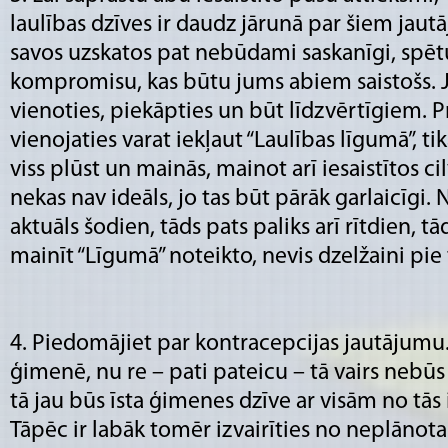
laulības dzīves ir daudz jārunā par šiem jautāj
savos uzskatos pat nebūdami saskanīgi, spēt
kompromisu, kas būtu jums abiem saistošs. 
vienoties, piekāpties un būt līdzvērtīgiem. P
vienojaties varat iekļaut “Laulības līgumā”, ti
viss plūst un mainās, mainot arī iesaistītos c
nekas nav ideāls, jo tas būt pārāk garlaicīgi. 
aktuāls šodien, tāds pats paliks arī rītdien, tād
mainīt “Līgumā” noteikto, nevis dzelžaini pie 
4. Piedomājiet par kontracepcijas jautājumu
ģimenē, nu re – pati pateicu – tā vairs nebūs
tā jau būs īsta ģimenes dzīve ar visām no tās
Tāpēc ir labāk tomēr izvairīties no neplānota