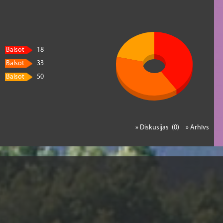
Balsot
18
Balsot
33
Balsot
50
» Diskusijas (0)
» Arhīvs