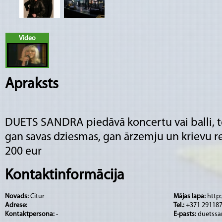
Video
Apraksts
DUETS SANDRA piedāvā koncertu vai balli, t
gan savas dziesmas, gan ārzemju un krievu r
200 eur
Kontaktinformācija
Novads:
Citur
Mājas lapa:
http
Adrese:
Tel.:
+371 29118
Kontaktpersona:
-
E-pasts:
duetssa