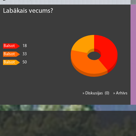
Labākais vecums?
Balsot
18
Balsot
33
Balsot
50
» Diskusijas (0)
» Arhīvs