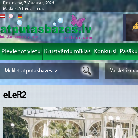
Piektdiena, 7. Augusts, 2026
Madars, Alfrēds, Fredis
info@atputasbazes.lv
Pievienot vietu
Krustvārdu mīklas
Konkursi
Pasāk
eLeR2