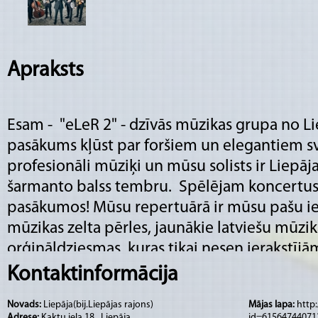
Apraksts
Esam - "eLeR 2" - dzīvās mūzikas grupa no L
pasākums kļūst par foršiem un elegantiem s
profesionāli mūziķi un mūsu solists ir Liepājas
šarmanto balss tembru. Spēlējam koncertus 
pasākumos! Mūsu repertuārā ir mūsu pašu ie
mūzikas zelta pērles, jaunākie latviešu mūzi
orģināldziesmas, kuras tikai nesen ierakstījā
ir Renārs Kaupers. Hei, Tu vēl mūs nezini? Tad 
Kontaktinformācija
kādā no ballītēm! Sazinamies!
Novads:
Liepāja(bij.Liepājas rajons)
Mājas lapa:
http
Adrese:
Kaktu iela 18 , Liepāja
id=61564744071