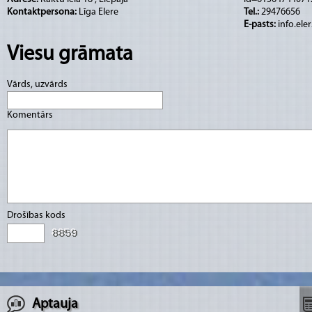
Kontaktpersona:
Līga Elere
Tel.:
29476656
E-pasts:
info.el
Viesu grāmata
Vārds, uzvārds
Komentārs
Drošības kods
Aptauja