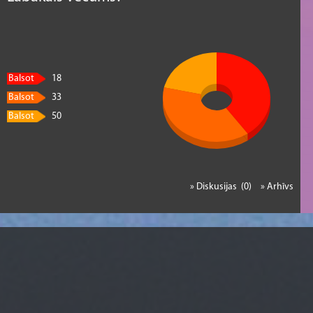
Balsot
18
Balsot
33
Balsot
50
» Diskusijas (0)
» Arhīvs