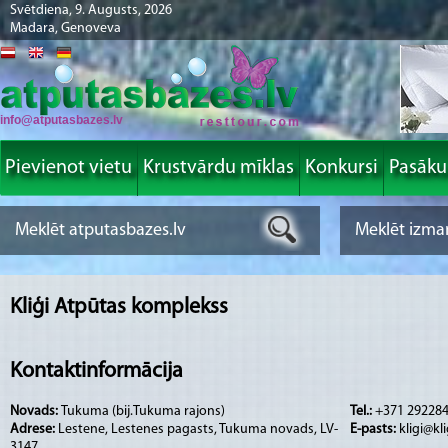
Svētdiena, 9. Augusts, 2026
Madara, Genoveva
info@atputasbazes.lv
Pievienot vietu
Krustvārdu mīklas
Konkursi
Pasāk
Kliģi Atpūtas komplekss
Kontaktinformācija
Novads:
Tukuma (bij.Tukuma rajons)
Tel.:
+371 29228
Adrese:
Lestene, Lestenes pagasts, Tukuma novads, LV-
E-pasts:
kligi@kli
3147