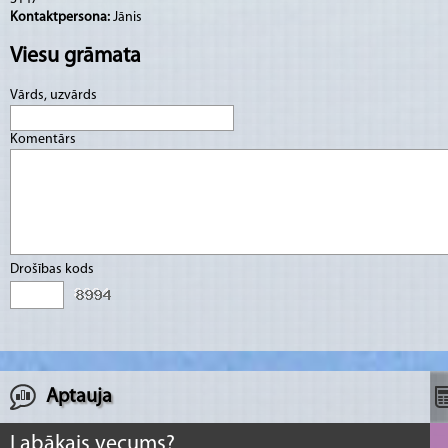
Kontaktpersona:
Jānis
Viesu grāmata
Vārds, uzvārds
Komentārs
Drošības kods
Aptauja
Labākais vecums?