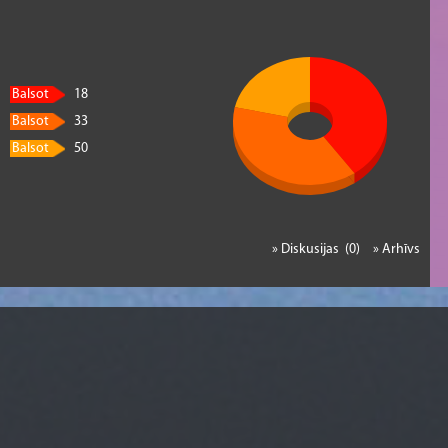
Balsot
18
Balsot
33
Balsot
50
» Diskusijas (0)
» Arhīvs