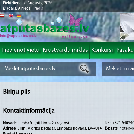
Piektdiena, 7. Augusts, 2026
Madars, Alfrēds, Fredis
info@atputasbazes.lv
Pievienot vietu
Krustvārdu mīklas
Konkursi
Pasāk
Bīriņu pils
Kontaktinformācija
Novads:
Limbažu (bij.Limbažu rajons)
Tel.:
+371 64024
Adrese:
Bīriņi, Vidrižu pagasts, Limbažu novads, LV-4014
E-pasts:
hotel@bi
Kontaktpersona:
-