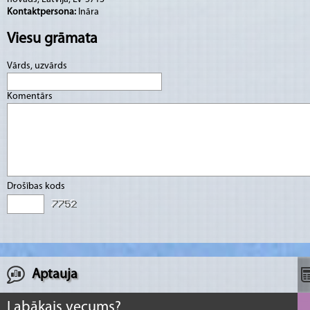
Kontaktpersona:
Ināra
Viesu grāmata
Vārds, uzvārds
Komentārs
Drošības kods
Aptauja
Labākais vecums?