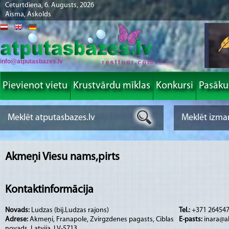
Ceturtdiena, 6. Augusts, 2026
Aisma, Askolds
info@atputasbazes.lv
Pievienot vietu
Krustvārdu mīklas
Konkursi
Pasāk
Akmeņi Viesu nams,pirts
Kontaktinformācija
Novads:
Ludzas (bij.Ludzas rajons)
Tel.:
+371 26454
Adrese:
Akmeņi, Franapole, Zvirgzdenes pagasts, Ciblas
E-pasts:
inara@a
novads, Latvija, LV-5713