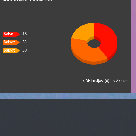
Balsot
18
Balsot
33
Balsot
50
» Diskusijas (0)
» Arhīvs