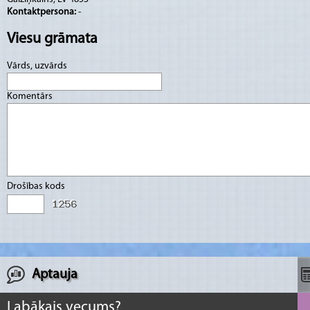
Kontaktpersona:
-
Viesu grāmata
Vārds, uzvārds
Komentārs
Drošības kods
Aptauja
Labākais vecums?