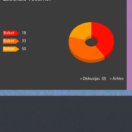
Balsot
18
Balsot
33
Balsot
50
» Diskusijas (0)
» Arhīvs