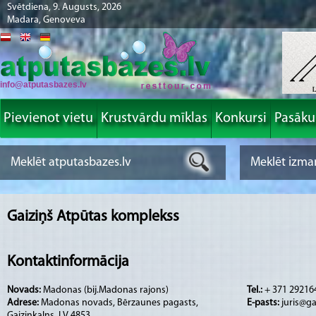
Svētdiena, 9. Augusts, 2026
Madara, Genoveva
info@atputasbazes.lv
Pievienot vietu
Krustvārdu mīklas
Konkursi
Pasāk
Gaiziņš Atpūtas komplekss
Kontaktinformācija
Novads:
Madonas (bij.Madonas rajons)
Tel.:
+ 371 29216
Adrese:
Madonas novads, Bērzaunes pagasts,
E-pasts:
juris@ga
Gaiziņkalns, LV 4853