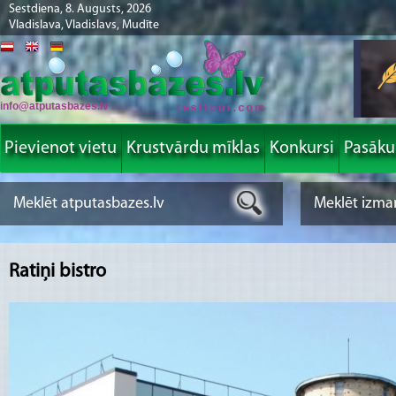
Sestdiena, 8. Augusts, 2026
Vladislava, Vladislavs, Mudīte
info@atputasbazes.lv
Pievienot vietu
Krustvārdu mīklas
Konkursi
Pasāk
Ratiņi bistro