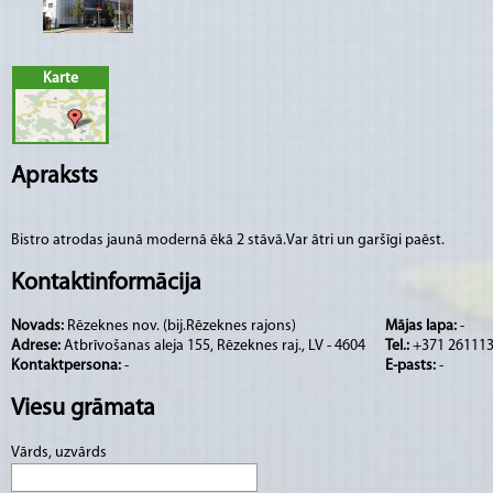
Karte
Apraksts
Bistro atrodas jaunā modernā ēkā 2 stāvā.Var ātri un garšīgi paēst.
Kontaktinformācija
Novads:
Rēzeknes nov. (bij.Rēzeknes rajons)
Mājas lapa:
-
Adrese:
Atbrīvošanas aleja 155, Rēzeknes raj., LV - 4604
Tel.:
+371 26111
Kontaktpersona:
-
E-pasts:
-
Viesu grāmata
Vārds, uzvārds