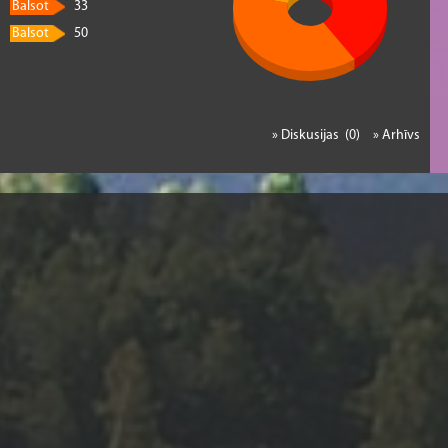
Balsot
33
Balsot
50
» Diskusijas (0)
» Arhīvs