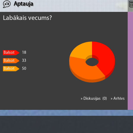
Aptauja
Labākais vecums?
Balsot
18
Balsot
33
Balsot
50
» Diskusijas (0)
» Arhīvs