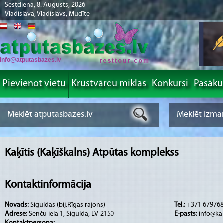
Sestdiena, 8. Augusts, 2026
Vladislava, Vladislavs, Mudīte
info@atputasbazes.lv
Pievienot vietu
Krustvārdu mīklas
Konkursi
Pasāk
Kaķītis (Kaķīškalns) Atpūtas komplekss
Kontaktinformācija
Novads:
Siguldas (bij.Rīgas rajons)
Tel.:
+371 67976
Adrese:
Senču iela 1, Sigulda, LV-2150
E-pasts:
info@kak
Kontaktpersona:
-