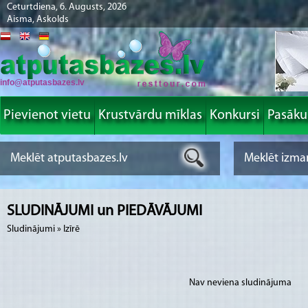
Ceturtdiena, 6. Augusts, 2026
Aisma, Askolds
info@atputasbazes.lv
Pievienot vietu
Krustvārdu mīklas
Konkursi
Pasāk
SLUDINĀJUMI un PIEDĀVĀJUMI
Sludinājumi
»
Izīrē
Nav neviena sludinājuma