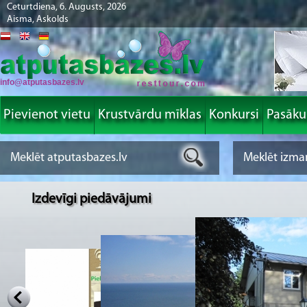
Ceturtdiena, 6. Augusts, 2026
Aisma, Askolds
info@atputasbazes.lv
Pievienot vietu
Krustvārdu mīklas
Konkursi
Pasāk
Izdevīgi piedāvājumi