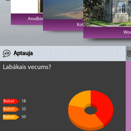
Arodbiedrību klubs Vecrīga
Kolkas rags un bāka
Woo
Aptauja
Labākais vecums?
Balsot
18
Balsot
33
Balsot
50